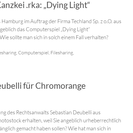
nzkei .rka: „Dying Light“
 Hamburg im Auftrag der Firma Techland Sp. z o.O. aus
ngeblich das Computerspiel „Dying Light“
e sollte man sich in solch einem Fall verhalten?
esharing
,
Computerspiel
,
Filesharing
,
ubelli für Chromorange
ung des Rechtsanwalts Sebastian Deubelli aus
ostock erhalten, weil Sie angeblich urheberrechtlich
gänglich gemacht haben sollen? Wie hat man sich in