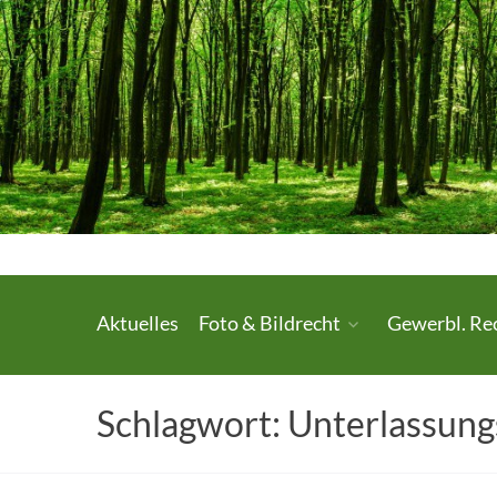
Skip
to
content
Urheberrecht.
Aktuelles
Foto & Bildrecht
Gewerbl. Re
Medienrecht.
gewerbl.
Schlagwort:
Unterlassung
Rechtsschutz.