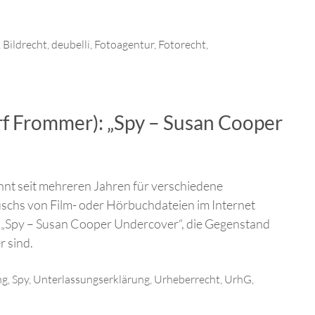
,
Bildrecht
,
deubelli
,
Fotoagentur
,
Fotorecht
,
 Frommer): „Spy – Susan Cooper
t seit mehreren Jahren für verschiedene
chs von Film- oder Hörbuchdateien im Internet
lms „Spy – Susan Cooper Undercover“, die Gegenstand
 sind.
ng
,
Spy
,
Unterlassungserklärung
,
Urheberrecht
,
UrhG
,