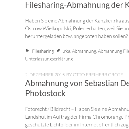
Filesharing-Abmahnung der Ka
Haben Sie eine Abmahnung der Kanzkei .rka aus
Ostrow Wielkopolski, Polen erhalten, weil Sie a
heruntergeladen bzw. angeboten haben sollen? Wi
Filesharing
.rka
,
Abmahnung
,
Abmahnung Fil
Unterlassungserklärung
2. DEZEMBER 2015
BY
OTTO FREIHERR GROTE
Abmahnung von Sebastian De
Photostock
Fotorecht / Bildrecht – Haben Sie eine Abmahn
Landshut im Auftrag der Firma Chromorange Phot
geschützte Lichtbilder im Internet öffentlich zu