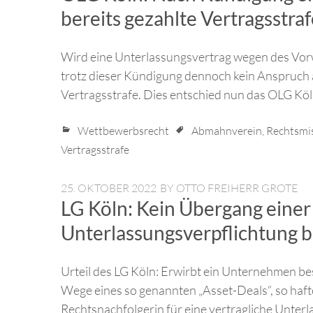
bereits gezahlte Vertragsstra
Wird eine Unterlassungsvertrag wegen des Vor
trotz dieser Kündigung dennoch kein Anspruch a
Vertragsstrafe. Dies entschied nun das OLG Köl
Wettbewerbsrecht
Abmahnverein
,
Rechtsmis
Vertragsstrafe
25. OKTOBER 2022
BY
OTTO FREIHERR GROTE
LG Köln: Kein Übergang einer
Unterlassungsverpflichtung b
Urteil des LG Köln: Erwirbt ein Unternehmen b
Wege eines so genannten „Asset-Deals“, so haf
Rechtsnachfolgerin für eine vertragliche Unte