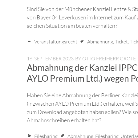
Sind Sie von der Münchener Kanzlei Lentze & St
von Bayer 04 Leverkusen im Internet zum Kauf a
solchen Situation am besten verhalten?
Veranstaltungsrecht
Abmahnung
,
Ticket
,
Tic
16. SEPTEMBER 2023
BY
OTTO FREIHERR GROTE
Abmahnung der Kanzlei IPPC 
AYLO Premium Ltd.) wegen P
Haben Sie eine Abmahnung der Berliner Kanzl
(inzwischen AYLO Premium Ltd.) erhalten, weil 
zum Download angeboten haben sollen? Wie soll
Abmahnschreiben erhalten hat?
Filesharing
Abmahnung
,
Filesharing
,
Unterla