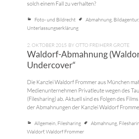
solch einem Fall zu verhalten?
Foto- und Bildrecht
Abmahnung
,
Bildagentur
Unterlassungserklärung
2. OKTOBER 2015
BY
OTTO FREIHERR GROTE
Waldorf-Abmahnung (Waldorf
Undercover“
Die Kanzlei Waldorf Frommer aus München mahn
Medienunternehmen Privatleute wegen des Taus
(Filesharing) ab. Aktuell sind es Folgen des Fi
der Abmahnungen der Kanzlei Waldorf Frommer
Allgemein
,
Filesharing
Abmahnung
,
Fileshari
Waldorf
,
Waldorf Frommer