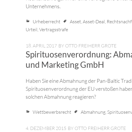
Unternehmens.
Urheberrecht
Asset
,
Asset-Deal
,
Rechtsnachf
Urteil
,
Vertragsstrafe
18. APRIL 2017
BY
OTTO FREIHERR GROTE
Spirituosenverordnung: Abma
und Marketing GmbH
Haben Sie eine Abmahnung der Pan-Baltic Tradi
Spirituosenverordnung der EU verstoßen haben s
solchen Abmahnung reagieren?
Wettbewerbsrecht
Abmahnung
,
Spirituosen
4. DEZEMBER 2015
BY
OTTO FREIHERR GROTE