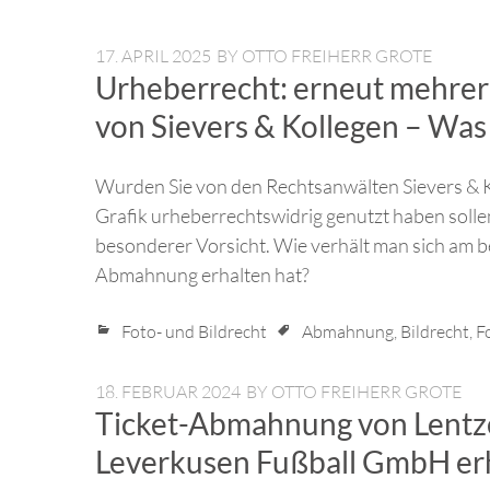
17. APRIL 2025
BY
OTTO FREIHERR GROTE
Urheberrecht: erneut mehrer
von Sievers & Kollegen – Was
Wurden Sie von den Rechtsanwälten Sievers & Ko
Grafik urheberrechtswidrig genutzt haben solle
besonderer Vorsicht. Wie verhält man sich am b
Abmahnung erhalten hat?
Foto- und Bildrecht
Abmahnung
,
Bildrecht
,
F
18. FEBRUAR 2024
BY
OTTO FREIHERR GROTE
Ticket-Abmahnung von Lentze
Leverkusen Fußball GmbH er