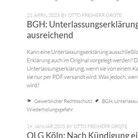
21. APRIL 2023
BY
OTTO FREIHERR GROTE
BGH: Unterlassungserklärung
ausreichend
Kann eine Unterlassungserklärung ausschließli
Erklärung auch im Original vorgelegt werden? 
Unterlassungserklärung, wenn sie von einem Ka
sie nur per PDF versandt wird. Was jedoch, w
wird?
Gewerblicher Rechtsschutz
BGH
,
Unterlassu
Wiederholungsgefahr
19. JANUAR 2023
BY
OTTO FREIHERR GROTE
OLG Köln: Nach Kündigung ei