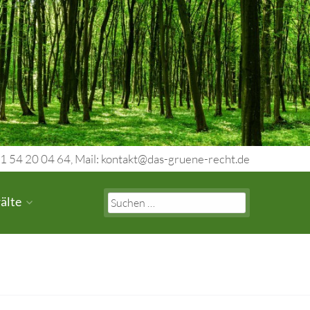
1 54 20 04 64, Mail: kontakt@das-gruene-recht.de
Search
älte
for: