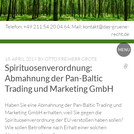
Skip
to
content
Telefon: +49 211 54 20 04 64, Mail: kontakt@das-gruene-
recht.de
Urheberrecht.
MENU
Medienrecht.
18. APRIL 2017
BY
OTTO FREIHERR GROTE
Spirituosenverordnung:
gewerbl.
Abmahnung der Pan-Baltic
Rechtsschutz.
Trading und Marketing GmbH
Haben Sie eine Abmahnung der Pan-Baltic Trading und
Marketing GmbH erhalten, weil Sie gegen die
Spirituosenverordnung der EU verstoßen haben sollen?
Wie sollen Betroffene nach Erhalt einer solchen