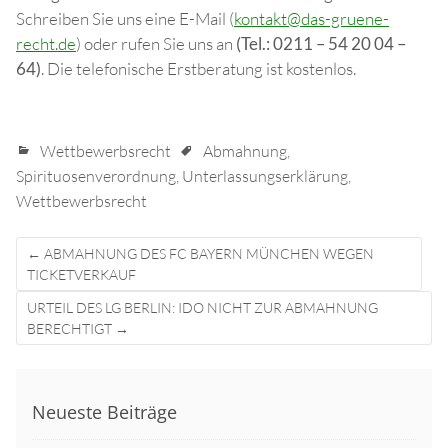
Schreiben Sie uns eine E-Mail (
kontakt@das-gruene-
recht.de
) oder rufen Sie uns an
(Tel.: 0211 – 54 20 04 –
64)
. Die telefonische Erstberatung ist kostenlos.
Wettbewerbsrecht
Abmahnung
,
Spirituosenverordnung
,
Unterlassungserklärung
,
Wettbewerbsrecht
Post
←
ABMAHNUNG DES FC BAYERN MÜNCHEN WEGEN
navigation
TICKETVERKAUF
URTEIL DES LG BERLIN: IDO NICHT ZUR ABMAHNUNG
BERECHTIGT
→
Neueste Beiträge