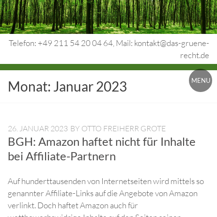
Skip
to
content
Telefon: +49 211 54 20 04 64, Mail: kontakt@das-gruene-
recht.de
Urheberrecht.
MENU
Monat:
Januar 2023
Medienrecht.
gewerbl.
Rechtsschutz.
26. JANUAR 2023
BY
OTTO FREIHERR GROTE
BGH: Amazon haftet nicht für Inhalte
bei Affiliate-Partnern
Auf hunderttausenden von Internetseiten wird mittels so
genannter Affiliate-Links auf die Angebote von Amazon
verlinkt. Doch haftet Amazon auch für