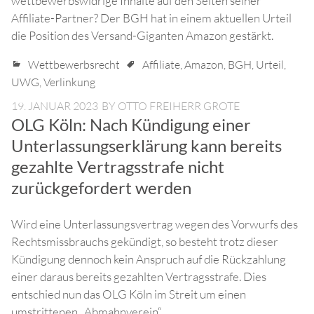
wettbewerbswidrige Inhalte auf den Seiten seiner
Affiliate-Partner? Der BGH hat in einem aktuellen Urteil
die Position des Versand-Giganten Amazon gestärkt.
Wettbewerbsrecht
Affiliate
,
Amazon
,
BGH
,
Urteil
,
UWG
,
Verlinkung
19. JANUAR 2023
BY
OTTO FREIHERR GROTE
OLG Köln: Nach Kündigung einer
Unterlassungserklärung kann bereits
gezahlte Vertragsstrafe nicht
zurückgefordert werden
Wird eine Unterlassungsvertrag wegen des Vorwurfs des
Rechtsmissbrauchs gekündigt, so besteht trotz dieser
Kündigung dennoch kein Anspruch auf die Rückzahlung
einer daraus bereits gezahlten Vertragsstrafe. Dies
entschied nun das OLG Köln im Streit um einen
umstrittenen „Abmahnverein“.