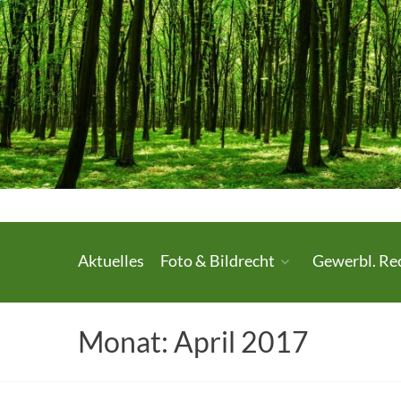
Skip
to
content
Urheberrecht.
Aktuelles
Foto & Bildrecht
Gewerbl. Re
Medienrecht.
gewerbl.
Monat:
April 2017
Rechtsschutz.