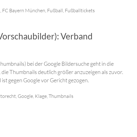
a
,
FC Bayern München
,
Fußball
,
Fußballtickets
Vorschaubilder): Verband
humbnails) bei der Google Bildersuche geht in die
 die Thumbnails deutlich größer anzuzeigen als zuvor.
 ist gegen Google vor Gericht gezogen.
torecht
,
Google
,
Klage
,
Thumbnails