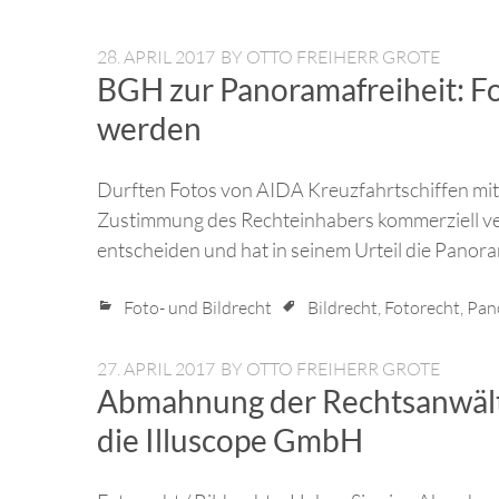
28. APRIL 2017
BY
OTTO FREIHERR GROTE
BGH zur Panoramafreiheit: Fo
werden
Durften Fotos von AIDA Kreuzfahrtschiffen mi
Zustimmung des Rechteinhabers kommerziell ve
entscheiden und hat in seinem Urteil die Panora
Foto- und Bildrecht
Bildrecht
,
Fotorecht
,
Pan
27. APRIL 2017
BY
OTTO FREIHERR GROTE
Abmahnung der Rechtsanwält
die Illuscope GmbH