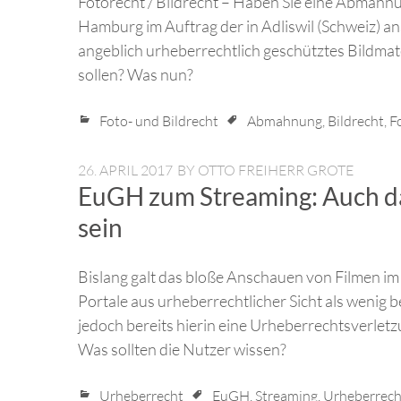
Fotorecht / Bildrecht – Haben Sie eine Abmah
Hamburg im Auftrag der in Adliswil (Schweiz) an
angeblich urheberrechtlich geschütztes Bildmate
sollen? Was nun?
Foto- und Bildrecht
Abmahnung
,
Bildrecht
,
F
26. APRIL 2017
BY
OTTO FREIHERR GROTE
EuGH zum Streaming: Auch da
sein
Bislang galt das bloße Anschauen von Filmen im
Portale aus urheberrechtlicher Sicht als wenig 
jedoch bereits hierin eine Urheberrechtsverle
Was sollten die Nutzer wissen?
Urheberrecht
EuGH
,
Streaming
,
Urheberrech