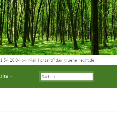
1 54 20 04 64, Mail: kontakt@das-gruene-recht.de
Search
älte
for: