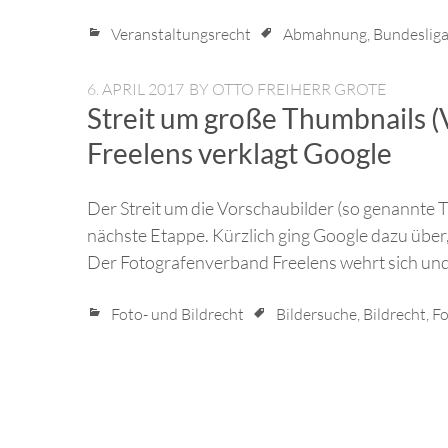
Veranstaltungsrecht
Abmahnung
,
Bundeslig
6. APRIL 2017
BY
OTTO FREIHERR GROTE
Streit um große Thumbnails (
Freelens verklagt Google
Der Streit um die Vorschaubilder (so genannte T
nächste Etappe. Kürzlich ging Google dazu über,
Der Fotografenverband Freelens wehrt sich und
Foto- und Bildrecht
Bildersuche
,
Bildrecht
,
Fo