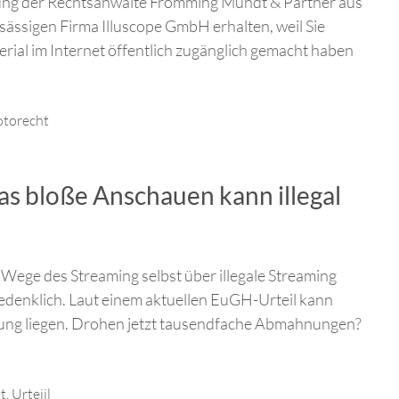
nung der Rechtsanwälte Frömming Mundt & Partner aus
sässigen Firma Illuscope GmbH erhalten, weil Sie
rial im Internet öffentlich zugänglich gemacht haben
otorecht
s bloße Anschauen kann illegal
 Wege des Streaming selbst über illegale Streaming
bedenklich. Laut einem aktuellen EuGH-Urteil kann
tzung liegen. Drohen jetzt tausendfache Abmahnungen?
t
,
Urteiil