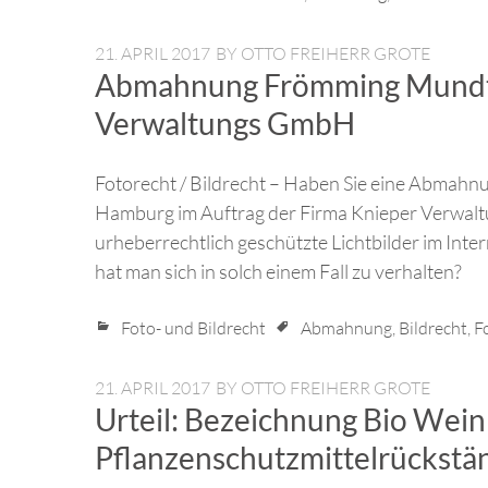
21. APRIL 2017
BY
OTTO FREIHERR GROTE
Abmahnung Frömming Mundt &
Verwaltungs GmbH
Fotorecht / Bildrecht – Haben Sie eine Abmah
Hamburg im Auftrag der Firma Knieper Verwaltu
urheberrechtlich geschützte Lichtbilder im Inte
hat man sich in solch einem Fall zu verhalten?
Foto- und Bildrecht
Abmahnung
,
Bildrecht
,
F
21. APRIL 2017
BY
OTTO FREIHERR GROTE
Urteil: Bezeichnung Bio Wein
Pflanzenschutzmittelrückstän