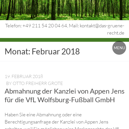
Skip
to
content
Telefon: +49 211 54 20 04 64, Mail: kontakt@das-gruene-
recht.de
Urheberrecht.
MENU
Monat:
Februar 2018
Medienrecht.
gewerbl.
Rechtsschutz.
19. FEBRUAR 2018
BY
OTTO FREIHERR GROTE
Abmahnung der Kanzlei von Appen Jens
für die VfL Wolfsburg-Fußball GmbH
Haben Sie eine Abmahnung oder eine
Berechtigungsanfrage der Kanzlei von Appen Jens
erhalten, weil Sie möglicherweise Markenrechte der VfL