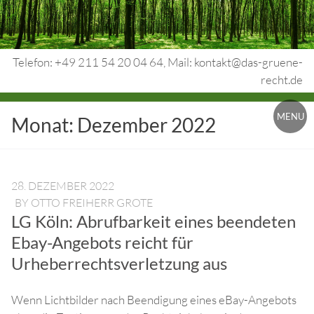
Skip
to
content
Telefon: +49 211 54 20 04 64, Mail: kontakt@das-gruene-
recht.de
Urheberrecht.
MENU
Monat:
Dezember 2022
Medienrecht.
gewerbl.
Rechtsschutz.
28. DEZEMBER 2022
BY
OTTO FREIHERR GROTE
LG Köln: Abrufbarkeit eines beendeten
Ebay-Angebots reicht für
Urheberrechtsverletzung aus
Wenn Lichtbilder nach Beendigung eines eBay-Angebots