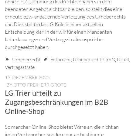
ohne die Zustimmung des Rechteinhabers in dem
beendeten Angebot sichtbar bleiben, so stellt dies eine
erneute bzw. andauernde Verletzung des Urheberechts
dar. Dies stellte das LG Köln in einer aktuellen
Entscheidung klar, in der wir für einen Mandanten
Unterlassungs- und Vertragsstrafeansprüche
durchgesetzt haben.
Urheberrecht
Fotorecht
,
Urheberrecht
,
UrhG
,
Urteil
,
Vertragsstrafe
13. DEZEMBER 2022
BY
OTTO FREIHERR GROTE
LG Trier urteilt zu
Zugangsbeschränkungen im B2B
Online-Shop
So mancher Online-Shop bietet Ware an, die nicht an
jeden Verbraucher sondern nur an bestimmte