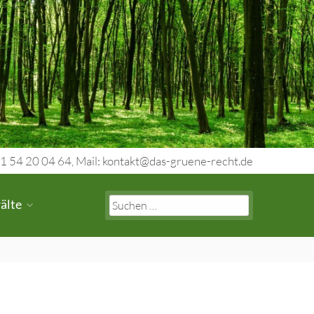
1 54 20 04 64, Mail: kontakt@das-gruene-recht.de
Search
älte
for: