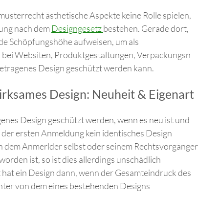
terrecht ästhetische Aspekte keine Rolle spielen,
hmung nach dem
Designgesetz
bestehen. Gerade dort,
nde Schöpfungshöhe aufweisen, um als
B. bei Websiten, Produktgestaltungen, Verpackungsn
eingetragenes Design geschützt werden kann.
irksames Design: Neuheit & Eigenart
genes Design geschützt werden, wenn es neu ist und
r der ersten Anmeldung kein identisches Design
von dem Anmerlder selbst oder seinem Rechtsvorgänger
orden ist, so ist dies allerdings unschädlich
rt hat ein Design dann, wenn der Gesamteindruck des
chter von dem eines bestehenden Designs