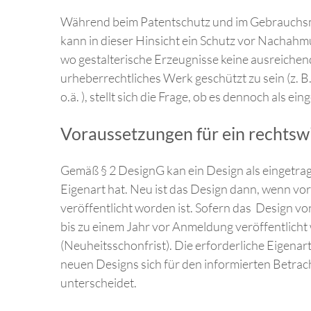
Während beim Patentschutz und im Gebrauchsmus
kann in dieser Hinsicht ein Schutz vor Nacha
wo gestalterische Erzeugnisse keine ausreiche
urheberrechtliches Werk geschützt zu sein (z. 
o.ä. ), stellt sich die Frage, ob es dennoch als 
Voraussetzungen für ein rechtsw
Gemäß § 2 DesignG kan ein Design als eingetra
Eigenart hat. Neu ist das Design dann, wenn vo
veröffentlicht worden ist. Sofern das Design 
bis zu einem Jahr vor Anmeldung veröffentlicht w
(Neuheitsschonfrist). Die erforderliche Eigena
neuen Designs sich für den informierten Betra
unterscheidet.