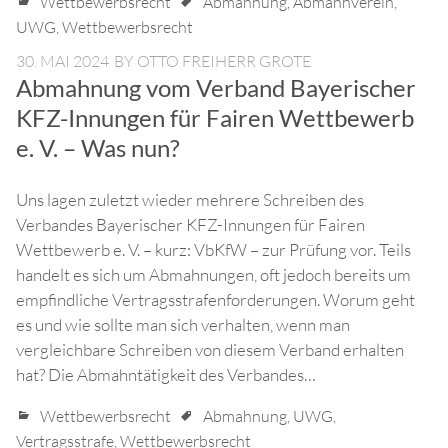
Wettbewerbsrecht
Abmahnung
,
Abmahnverein
,
UWG
,
Wettbewerbsrecht
30. MAI 2024
BY
OTTO FREIHERR GROTE
Abmahnung vom Verband Bayerischer
KFZ-Innungen für Fairen Wettbewerb
e. V. – Was nun?
Uns lagen zuletzt wieder mehrere Schreiben des
Verbandes Bayerischer KFZ-Innungen für Fairen
Wettbewerb e. V. – kurz: VbKfW – zur Prüfung vor. Teils
handelt es sich um Abmahnungen, oft jedoch bereits um
empfindliche Vertragsstrafenforderungen. Worum geht
es und wie sollte man sich verhalten, wenn man
vergleichbare Schreiben von diesem Verband erhalten
hat? Die Abmahntätigkeit des Verbandes…
Wettbewerbsrecht
Abmahnung
,
UWG
,
Vertragsstrafe
,
Wettbewerbsrecht