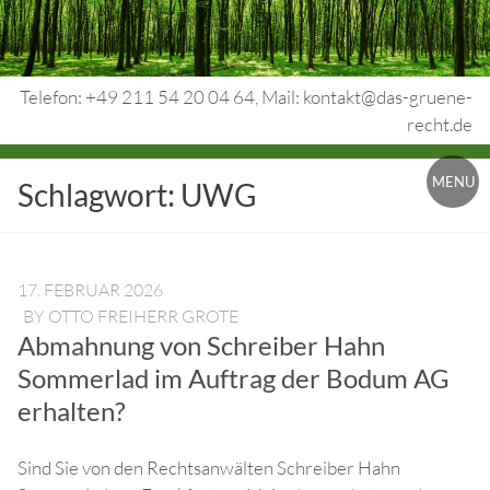
Skip
to
content
Telefon: +49 211 54 20 04 64, Mail: kontakt@das-gruene-
recht.de
Urheberrecht.
MENU
Schlagwort:
UWG
Medienrecht.
gewerbl.
Rechtsschutz.
17. FEBRUAR 2026
BY
OTTO FREIHERR GROTE
Abmahnung von Schreiber Hahn
Sommerlad im Auftrag der Bodum AG
erhalten?
Sind Sie von den Rechtsanwälten Schreiber Hahn