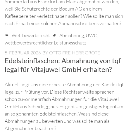
Sommerlad aus Frankfurt am Main abgemahnt worden,
weil Sie Schutzrechte der Bodum AG an einem
Kaffeebereiter verletzt haben sollen? Wie sollte man sich
nach Erhalt eines solchen Abmahnschreibens verhalten?
Wettbewerbsrecht
Abmahnung
,
UWG
,
wettbewerbsrechtlicher Leistungsschutz
5. FEBRUAR 2026
BY
OTTO FREIHERR GROTE
Edelsteinflaschen: Abmahnung von tqf
legal für Vitajuwel GmbH erhalten?
Aktuell liegt uns eine erneute Abmahnung der Kanzlei tqf
legal zur Prüfung vor. Diese Rechtsanwälte sprachen
schon zuvor mehrfach Abmahnungen für die VitaJuwel
GmbH aus Scheidegg aus. Es geht um geistiges Eigentum
an so genannten Edelsteinflaschen. Was sind diese
Abmahnungen zu bewerten und was sollte man als
Abgemahnter beachten?