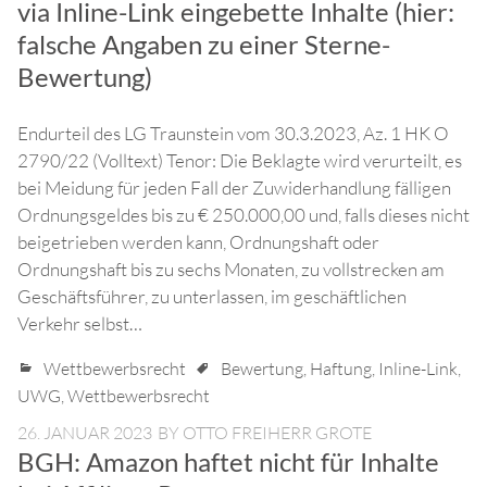
via Inline-Link eingebette Inhalte (hier:
falsche Angaben zu einer Sterne-
Bewertung)
Endurteil des LG Traunstein vom 30.3.2023, Az. 1 HK O
2790/22 (Volltext) Tenor: Die Beklagte wird verurteilt, es
bei Meidung für jeden Fall der Zuwiderhandlung fälligen
Ordnungsgeldes bis zu € 250.000,00 und, falls dieses nicht
beigetrieben werden kann, Ordnungshaft oder
Ordnungshaft bis zu sechs Monaten, zu vollstrecken am
Geschäftsführer, zu unterlassen, im geschäftlichen
Verkehr selbst…
Wettbewerbsrecht
Bewertung
,
Haftung
,
Inline-Link
,
UWG
,
Wettbewerbsrecht
26. JANUAR 2023
BY
OTTO FREIHERR GROTE
BGH: Amazon haftet nicht für Inhalte