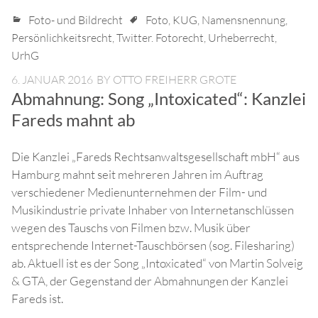
Foto- und Bildrecht
Foto
,
KUG
,
Namensnennung
,
Persönlichkeitsrecht
,
Twitter. Fotorecht
,
Urheberrecht
,
UrhG
6. JANUAR 2016
BY
OTTO FREIHERR GROTE
Abmahnung: Song „Intoxicated“: Kanzlei
Fareds mahnt ab
Die Kanzlei „Fareds Rechtsanwaltsgesellschaft mbH“ aus
Hamburg mahnt seit mehreren Jahren im Auftrag
verschiedener Medienunternehmen der Film- und
Musikindustrie private Inhaber von Internetanschlüssen
wegen des Tauschs von Filmen bzw. Musik über
entsprechende Internet-Tauschbörsen (sog. Filesharing)
ab. Aktuell ist es der Song „Intoxicated“ von Martin Solveig
& GTA, der Gegenstand der Abmahnungen der Kanzlei
Fareds ist.