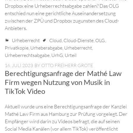
Dropbox eine Urheberrechtsabgabe zahlen? Das OLG
entschied nun eine gerichtliche Auseinandersetzung
zwischen der ZPÜ und Dropbox zugunsten des Cloud-
Anbieters.
Urheberrecht
Cloud
,
Cloud-Dienste
,
OLG
,
Privatkopie
,
Urheberabgabe
,
Urheberrecht
,
Urheberrechtsabgabe
,
UrhG
,
Urteil
16. JULI 2023
BY
OTTO FREIHERR GROTE
Berechtigungsanfrage der Mathé Law
Firm wegen Nutzung von Musik in
TikTok Video
Aktuell wurde uns eine Berechtigungsanfrage der Kanzlei
Mathé Law Firm aus Hamburg zur Prüfung vorgelegt. Der
Empfänger wird darin zu Videos befragt, die auf seinen
Social Media Kanälen (vor allem TikTok) veröffentlicht