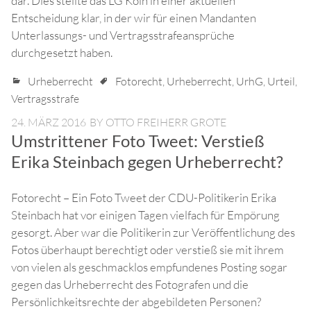
dar. Dies stellte das LG Köln in einer aktuellen
Entscheidung klar, in der wir für einen Mandanten
Unterlassungs- und Vertragsstrafeansprüche
durchgesetzt haben.
Urheberrecht
Fotorecht
,
Urheberrecht
,
UrhG
,
Urteil
,
Vertragsstrafe
24. MÄRZ 2016
BY
OTTO FREIHERR GROTE
Umstrittener Foto Tweet: Verstieß
Erika Steinbach gegen Urheberrecht?
Fotorecht – Ein Foto Tweet der CDU-Politikerin Erika
Steinbach hat vor einigen Tagen vielfach für Empörung
gesorgt. Aber war die Politikerin zur Veröffentlichung des
Fotos überhaupt berechtigt oder verstieß sie mit ihrem
von vielen als geschmacklos empfundenes Posting sogar
gegen das Urheberrecht des Fotografen und die
Persönlichkeitsrechte der abgebildeten Personen?