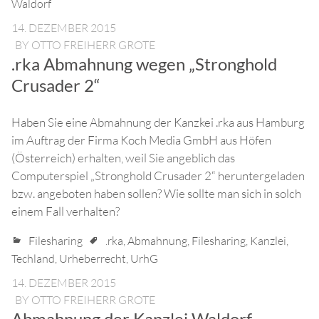
Waldorf
14. DEZEMBER 2015
BY
OTTO FREIHERR GROTE
.rka Abmahnung wegen „Stronghold
Crusader 2“
Haben Sie eine Abmahnung der Kanzkei .rka aus Hamburg
im Auftrag der Firma Koch Media GmbH aus Höfen
(Österreich) erhalten, weil Sie angeblich das
Computerspiel „Stronghold Crusader 2“ heruntergeladen
bzw. angeboten haben sollen? Wie sollte man sich in solch
einem Fall verhalten?
Filesharing
.rka
,
Abmahnung
,
Filesharing
,
Kanzlei
,
Techland
,
Urheberrecht
,
UrhG
14. DEZEMBER 2015
BY
OTTO FREIHERR GROTE
Abmahnung der Kanzlei Waldorf