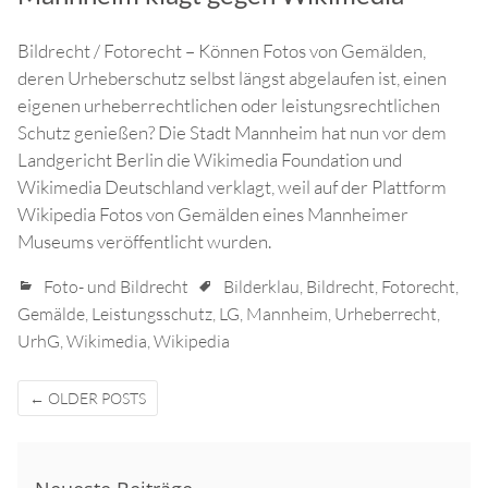
Bildrecht / Fotorecht – Können Fotos von Gemälden,
deren Urheberschutz selbst längst abgelaufen ist, einen
eigenen urheberrechtlichen oder leistungsrechtlichen
Schutz genießen? Die Stadt Mannheim hat nun vor dem
Landgericht Berlin die Wikimedia Foundation und
Wikimedia Deutschland verklagt, weil auf der Plattform
Wikipedia Fotos von Gemälden eines Mannheimer
Museums veröffentlicht wurden.
Foto- und Bildrecht
Bilderklau
,
Bildrecht
,
Fotorecht
,
Gemälde
,
Leistungsschutz
,
LG
,
Mannheim
,
Urheberrecht
,
UrhG
,
Wikimedia
,
Wikipedia
Posts
←
OLDER POSTS
navigation