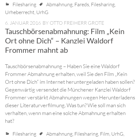
Filesharing
Abmahnung
,
Fareds
,
Filesharing
,
Urheberrecht
,
UrhG
6. JANUAR 2016
BY
OTTO FREIHERR GROTE
Tauschbörsenabmahnung: Film „Kein
Ort ohne Dich“ – Kanzlei Waldorf
Frommer mahnt ab
Tauschbörsenabmahnung – Haben Sie eine Waldorf
Frommer Abmahnung erhalten, weil Sie den Film „Kein
Ort ohne Dich“ im Internet heruntergeladen haben sollen?
Gegenwärtig versendet die Münchener Kanzlei Waldorf
Frommer verstärkt Abmahnungen wegen Herunterladens
dieser Literaturverfilmung. Was tun? Wie soll man sich
verhalten, wenn man eine solche Abmahnung erhalten
hat?
Filesharing
Abmahnung
,
Filesharing
,
Film
,
UrhG
,