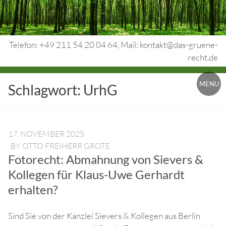
Skip
to
content
Telefon: +49 211 54 20 04 64, Mail: kontakt@das-gruene-
recht.de
Urheberrecht.
MENU
Schlagwort:
UrhG
Medienrecht.
gewerbl.
Rechtsschutz.
17. NOVEMBER 2025
BY
OTTO FREIHERR GROTE
Fotorecht: Abmahnung von Sievers &
Kollegen für Klaus-Uwe Gerhardt
erhalten?
Sind Sie von der Kanzlei Sievers & Kollegen aus Berlin