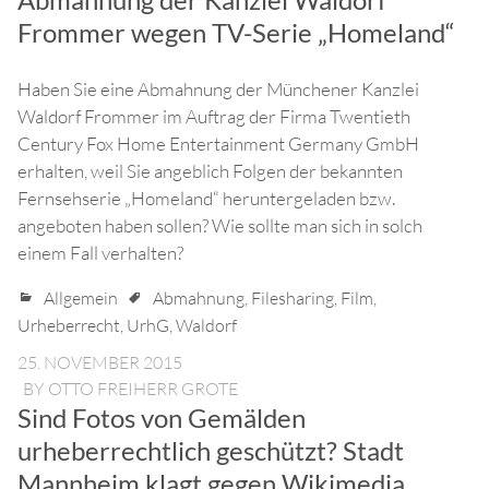
Frommer wegen TV-Serie „Homeland“
Haben Sie eine Abmahnung der Münchener Kanzlei
Waldorf Frommer im Auftrag der Firma Twentieth
Century Fox Home Entertainment Germany GmbH
erhalten, weil Sie angeblich Folgen der bekannten
Fernsehserie „Homeland“ heruntergeladen bzw.
angeboten haben sollen? Wie sollte man sich in solch
einem Fall verhalten?
Allgemein
Abmahnung
,
Filesharing
,
Film
,
Urheberrecht
,
UrhG
,
Waldorf
25. NOVEMBER 2015
BY
OTTO FREIHERR GROTE
Sind Fotos von Gemälden
urheberrechtlich geschützt? Stadt
Mannheim klagt gegen Wikimedia