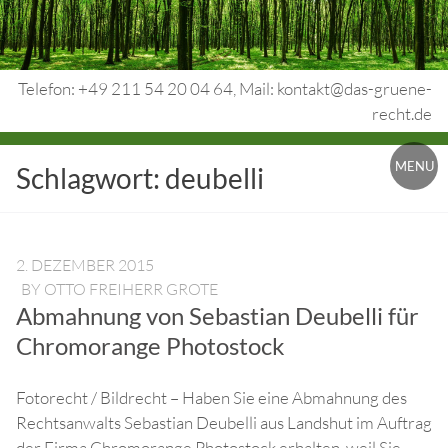
Skip
to
content
Telefon: +49 211 54 20 04 64, Mail: kontakt@das-gruene-
recht.de
Urheberrecht.
MENU
Schlagwort:
deubelli
Medienrecht.
gewerbl.
Rechtsschutz.
2. DEZEMBER 2015
BY
OTTO FREIHERR GROTE
Abmahnung von Sebastian Deubelli für
Chromorange Photostock
Fotorecht / Bildrecht – Haben Sie eine Abmahnung des
Rechtsanwalts Sebastian Deubelli aus Landshut im Auftrag
der Firma Chromorange Photostock erhalten, weil Sie