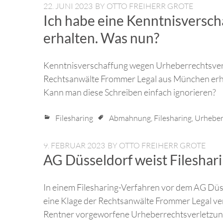
22. JUNI 2023
BY
OTTO FREIHERR GROTE
Ich habe eine Kenntnisversc
erhalten. Was nun?
Kenntnisverschaffung wegen Urheberrechtsverl
Rechtsanwälte Frommer Legal aus München erhal
Kann man diese Schreiben einfach ignorieren?
Filesharing
Abmahnung
,
Filesharing
,
Urheber
9. FEBRUAR 2023
BY
OTTO FREIHERR GROTE
AG Düsseldorf weist Fileshar
In einem Filesharing-Verfahren vor dem AG Düs
eine Klage der Rechtsanwälte Frommer Legal ver
Rentner vorgeworfene Urheberrechtsverletzung l