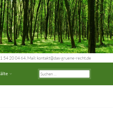
1 54 20 04 64, Mail: kontakt@das-gruene-recht.de
Search
älte
for: