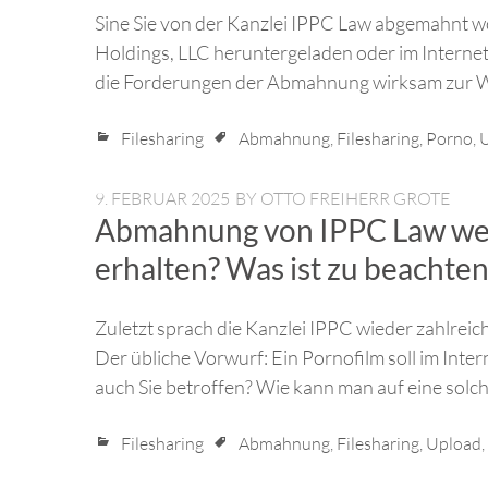
Sine Sie von der Kanzlei IPPC Law abgemahnt wo
Holdings, LLC heruntergeladen oder im Interne
die Forderungen der Abmahnung wirksam zur We
Filesharing
Abmahnung
,
Filesharing
,
Porno
,
U
9. FEBRUAR 2025
BY
OTTO FREIHERR GROTE
Abmahnung von IPPC Law weg
erhalten? Was ist zu beachten
Zuletzt sprach die Kanzlei IPPC wieder zahlrei
Der übliche Vorwurf: Ein Pornofilm soll im Inte
auch Sie betroffen? Wie kann man auf eine sol
Filesharing
Abmahnung
,
Filesharing
,
Upload
,