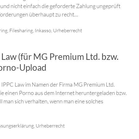
und nicht einfach die geforderte Zahlung ungeprüft
die Forderungen überhaupt zu recht…
ring
,
Filesharing
,
Inkasso
,
Urheberrecht
Law (für MG Premium Ltd. bzw.
orno-Upload
ei IPPC Law im Namen der Firma MG Premium Ltd.
Sie einen Porno aus dem Internet heruntergeladen bzw.
 man sich verhalten, wenn man eine solches
ssungserklärung
,
Urheberrecht