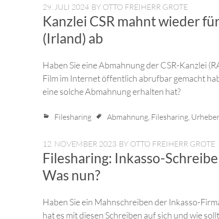
29. JULI 2024
BY
OTTO FREIHERR GROTE
Kanzlei CSR mahnt wieder fü
(Irland) ab
Haben Sie eine Abmahnung der CSR-Kanzlei (RA 
Film im Internet öffentlich abrufbar gemacht h
eine solche Abmahnung erhalten hat?
Filesharing
Abmahnung
,
Filesharing
,
Urheber
12. NOVEMBER 2023
BY
OTTO FREIHERR GROTE
Filesharing: Inkasso-Schreib
Was nun?
Haben Sie ein Mahnschreiben der Inkasso-Firm
hat es mit diesen Schreiben auf sich und wie so