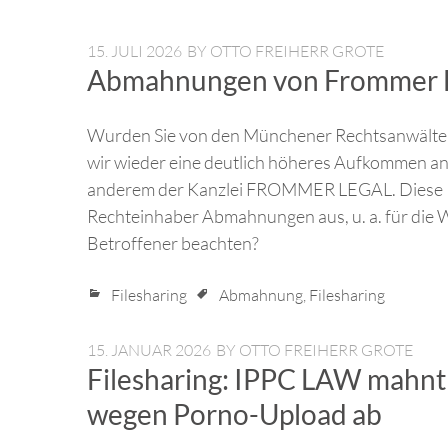
15. JULI 2026
BY
OTTO FREIHERR GROTE
Abmahnungen von Frommer Le
Wurden Sie von den Münchener Rechtsanwält
wir wieder eine deutlich höheres Aufkommen a
anderem der Kanzlei FROMMER LEGAL. Diese Ka
Rechteinhaber Abmahnungen aus, u. a. für die W
Betroffener beachten?
Filesharing
Abmahnung
,
Filesharing
15. JANUAR 2026
BY
OTTO FREIHERR GROTE
Filesharing: IPPC LAW mahnt 
wegen Porno-Upload ab