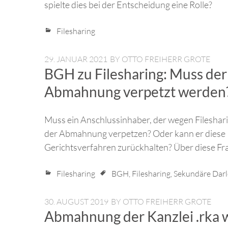
spielte dies bei der Entscheidung eine Rolle?
Filesharing
29. JANUAR 2021
BY
OTTO FREIHERR GROTE
BGH zu Filesharing: Muss der 
Abmahnung verpetzt werden
Muss ein Anschlussinhaber, der wegen Fileshari
der Abmahnung verpetzen? Oder kann er diese 
Gerichtsverfahren zurückhalten? Über diese Fr
Filesharing
BGH
,
Filesharing
,
Sekundäre Darl
30. AUGUST 2019
BY
OTTO FREIHERR GROTE
Abmahnung der Kanzlei .rka 