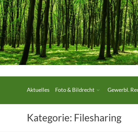
Skip
to
content
Urheberrecht.
Aktuelles
Foto & Bildrecht
Gewerbl. Re
Medienrecht.
gewerbl.
Kategorie:
Filesharing
Rechtsschutz.