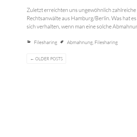
Zuletzt erreichten uns ungewöhnlich zahlreich
Rechtsanwälte aus Hamburg/Berlin. Was hat es 
sich verhalten, wenn man eine solche Abmahnun
Filesharing
Abmahnung
,
Filesharing
Posts
←
OLDER POSTS
navigation