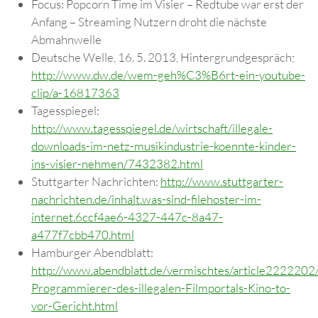
Focus: Popcorn Time im Visier – Redtube war erst der
Anfang – Streaming Nutzern droht die nächste
Abmahnwelle
Deutsche Welle, 16. 5. 2013, Hintergrundgespräch;
http://www.dw.de/wem-geh%C3%B6rt-ein-youtube-
clip/a-16817363
Tagesspiegel:
http://www.tagesspiegel.de/wirtschaft/illegale-
downloads-im-netz-musikindustrie-koennte-kinder-
ins-visier-nehmen/7432382.html
Stuttgarter Nachrichten:
http://www.stuttgarter-
nachrichten.de/inhalt.was-sind-filehoster-im-
internet.6ccf4ae6-4327-447c-8a47-
a477f7cbb470.html
Hamburger Abendblatt:
http://www.abendblatt.de/vermischtes/article2222202
Programmierer-des-illegalen-Filmportals-Kino-to-
vor-Gericht.html