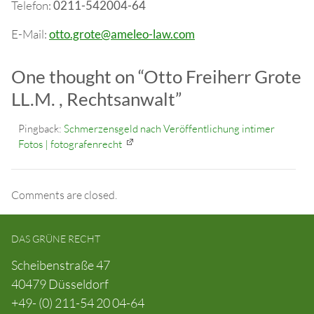
Telefon:
0211-542004-64
E-Mail:
otto.grote@ameleo-law.com
One thought on “
Otto Freiherr Grote
LL.M. , Rechtsanwalt
”
Pingback:
Schmerzensgeld nach Veröffentlichung intimer
Fotos | fotografenrecht
Comments are closed.
DAS GRÜNE RECHT
Scheibenstraße 47
40479 Düsseldorf
+49- (0) 211-54 20 04-64