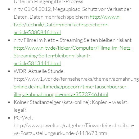
Urteil im Fliegengitter-Prozess
n-tv, 01.04.2012, Megaupload, Schutz vor Verlust der
Daten, Daten mehrfach speichern
http://www.n-
tv.de/technik/Daten-mehrfach-speichern-
article5380846.html
n-tv Filme im Netz – Streaming Seiten bleiben riskant
http://www.n-tv.de/ticker/Computer/Filme-im-Netz-
Streaming-Seiten-bleiben-riskant-
article5813441.html
WDR, Aktuelle Stunde,
http://www1.wdr.de/fernsehen/aks/themen/abmahnun
online.de/multimedia/popcorn-time-tauschboerse-
illegal-abmahnungen-meta-3573746.html
Kölner Stadtanzeiger (ksta-online): Kopien – was ist
legal?
PC-Welt
http://www.pcwelt.de/ratgeber/Einwurfeinschreiben-
vs-Postzustellungsurkunde-6113673.html