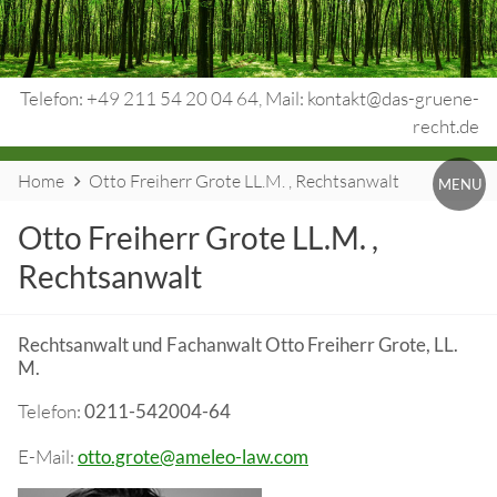
Skip
to
content
Telefon: +49 211 54 20 04 64, Mail: kontakt@das-gruene-
recht.de
Website
Urheberrecht.
Home
Otto Freiherr Grote LL.M. , Rechtsanwalt
MENU
Breadcrumbs
Medienrecht.
Otto Freiherr Grote LL.M. ,
gewerbl.
Rechtsanwalt
Rechtsschutz.
Rechtsanwalt und Fachanwalt Otto Freiherr Grote, LL.
M.
Telefon:
0211-542004-64
E-Mail:
otto.grote@ameleo-law.com