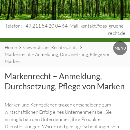
Skip
to
content
Telefon: +49 211 54 20 04 64, Mail: kontakt@das-gruene-
recht.de
Website
Urheberrecht.
Home
Gewerblicher Rechtsschutz
MENU
Breadcrumbs
Markenrecht – Anmeldung, Durchsetzung, Pflege von
Medienrecht.
Marken
gewerbl.
Markenrecht – Anmeldung,
Rechtsschutz.
Durchsetzung, Pflege von Marken
Marken und Kennzeichen tragen entscheidend zum
wirtschaftlichen Erfolg eines Unternehmens bei. Sie
ermöglichen den Unternehmen, ihre Produkte,
Dienstleistungen, Waren und geistige Schöpfungen von