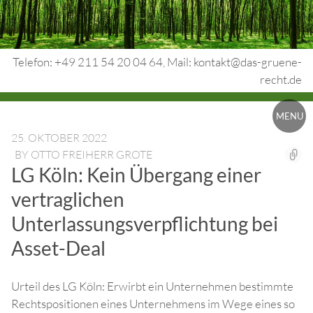
Skip
to
content
Telefon: +49 211 54 20 04 64, Mail: kontakt@das-gruene-
recht.de
Urheberrecht.
MENU
Medienrecht.
25. OKTOBER 2022
BY
OTTO FREIHERR GROTE
gewerbl.
LG Köln: Kein Übergang einer
Rechtsschutz.
vertraglichen
Unterlassungsverpflichtung bei
Asset-Deal
Urteil des LG Köln: Erwirbt ein Unternehmen bestimmte
Rechtspositionen eines Unternehmens im Wege eines so