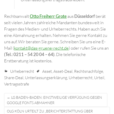
Rechtsanwalt
Otto Freiherr Grote
aus
Düsseldorf
berät
seit vielen Jahren zahlreiche Mandanten bundesweit in
Fragen des Medien- und Urheberrechts. Haben auch Sie
eine Abmahnung erhalten. Nehmen Sie gerne Kontakt zu
uns auf. Wir beraten Sie gerne. Schreiben Sie uns eine E-
Mail (
kontakt@das-gruene-recht.de
) oder rufen Sie uns an
(Tel.: 0211 – 54 20 04 – 64)
. Die telefonische
Erstberatung ist kostenlos.
Urheberrecht
Asset
,
Asset-Deal
,
Rechtsnachfolge
,
Share-Deal
,
Unterlassungserklärung
,
Urheberrecht
,
Urteil
,
Vertragsstrafe
Post
←
LG BADEN-BADEN: EINSTWEILIGE VERFÜGUNG GEGEN
navigation
GOOGLE FONTS ABMAHNER
OLG KÖLN URTEILT ZU „BERICHTERSTATTUNG ÜBER