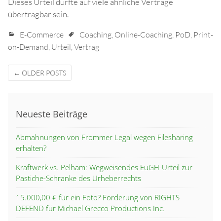
Dieses Urteil dürfte auf viele ähnliche Verträge
übertragbar sein.
E-Commerce
Coaching
,
Online-Coaching
,
PoD
,
Print-
on-Demand
,
Urteil
,
Vertrag
Posts
←
OLDER POSTS
navigation
Neueste Beiträge
Abmahnungen von Frommer Legal wegen Filesharing
erhalten?
Kraftwerk vs. Pelham: Wegweisendes EuGH-Urteil zur
Pastiche-Schranke des Urheberrechts
15.000,00 € für ein Foto? Forderung von RIGHTS
DEFEND für Michael Grecco Productions Inc.