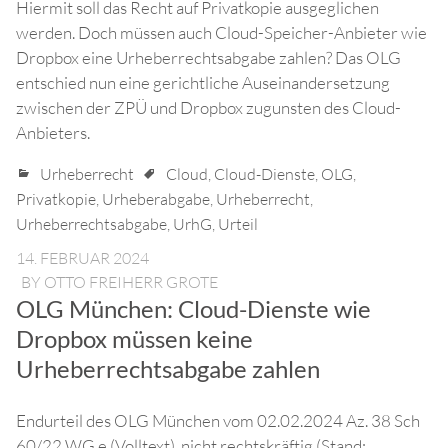
Hiermit soll das Recht auf Privatkopie ausgeglichen
werden. Doch müssen auch Cloud-Speicher-Anbieter wie
Dropbox eine Urheberrechtsabgabe zahlen? Das OLG
entschied nun eine gerichtliche Auseinandersetzung
zwischen der ZPÜ und Dropbox zugunsten des Cloud-
Anbieters.
Urheberrecht
Cloud
,
Cloud-Dienste
,
OLG
,
Privatkopie
,
Urheberabgabe
,
Urheberrecht
,
Urheberrechtsabgabe
,
UrhG
,
Urteil
14. FEBRUAR 2024
BY
OTTO FREIHERR GROTE
OLG München: Cloud-Dienste wie
Dropbox müssen keine
Urheberrechtsabgabe zahlen
Endurteil des OLG München vom 02.02.2024 Az. 38 Sch
60/22 WG e (Volltext), nicht rechtskräftig (Stand: