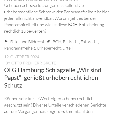
Urheberrechtsverletzungen darstellen. Die
urheberrechtliche Schranke der Panoramafreiheit ist hier
jedenfalls nicht anwendbar. Worum geht es bei der
Panoramafreiheit und wie ist diese BGH-Entscheidung
rechtlich zu bewerten?
Foto- und Bildrecht
BGH
,
Bildrecht
,
Fotorecht
,
Panoramafreiheit
,
Urheberrecht
,
Urteil
12. OKTOBER 2024
BY
OTTO FREIHERR GROTE
OLG Hamburg: Schlagzeile „Wir sind
Papst“ genießt urheberrechtlichen
Schutz
Können sehr kurze Wortfolgen urheberrechtlich
geschützt sein? Diverse Urteile verschiedener Gerichte
aus der Vergangenheit zeigen: Es kommt auf den