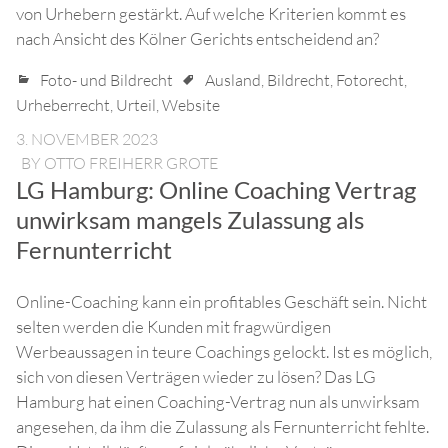
von Urhebern gestärkt. Auf welche Kriterien kommt es
nach Ansicht des Kölner Gerichts entscheidend an?
Foto- und Bildrecht
Ausland
,
Bildrecht
,
Fotorecht
,
Urheberrecht
,
Urteil
,
Website
3. NOVEMBER 2023
BY
OTTO FREIHERR GROTE
LG Hamburg: Online Coaching Vertrag
unwirksam mangels Zulassung als
Fernunterricht
Online-Coaching kann ein profitables Geschäft sein. Nicht
selten werden die Kunden mit fragwürdigen
Werbeaussagen in teure Coachings gelockt. Ist es möglich,
sich von diesen Verträgen wieder zu lösen? Das LG
Hamburg hat einen Coaching-Vertrag nun als unwirksam
angesehen, da ihm die Zulassung als Fernunterricht fehlte.