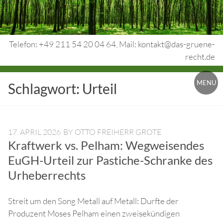
Skip
to
content
Telefon: +49 211 54 20 04 64, Mail: kontakt@das-gruene-
recht.de
Urheberrecht.
MENU
Schlagwort:
Urteil
Medienrecht.
gewerbl.
Rechtsschutz.
17. APRIL 2026
BY
OTTO FREIHERR GROTE
Kraftwerk vs. Pelham: Wegweisendes
EuGH-Urteil zur Pastiche-Schranke des
Urheberrechts
Streit um den Song Metall auf Metall: Durfte der
Produzent Moses Pelham einen zweisekündigen