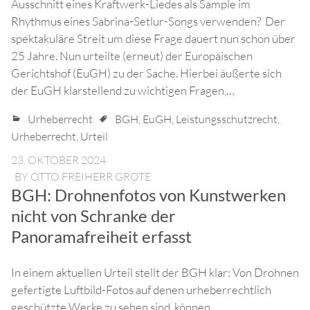
Ausschnitt eines Kraftwerk-Liedes als Sample im
Rhythmus eines Sabrina-Setlur-Songs verwenden? Der
spektakuläre Streit um diese Frage dauert nun schon über
25 Jahre. Nun urteilte (erneut) der Europäischen
Gerichtshof (EuGH) zu der Sache. Hierbei äußerte sich
der EuGH klarstellend zu wichtigen Fragen,…
Urheberrecht
BGH
,
EuGH
,
Leistungsschutzrecht
,
Urheberrecht
,
Urteil
23. OKTOBER 2024
BY
OTTO FREIHERR GROTE
BGH: Drohnenfotos von Kunstwerken
nicht von Schranke der
Panoramafreiheit erfasst
In einem aktuellen Urteil stellt der BGH klar: Von Drohnen
gefertigte Luftbild-Fotos auf denen urheberrechtlich
geschützte Werke zu sehen sind, können