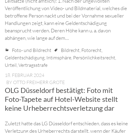
Leitsätze (nicht amtlich): 1. Nach der ungewollten
Veröffentlichung von Video- und Bildmaterial, welches die
betroffene Person nackt und bei der Vornahme sexueller
Handlungen zeigt, kann eine Geldentschädigung
beansprucht werden. Deren Höhe kann u. a. davon
abhängen, wie lange auf dem…
Foto- und Bildrecht
Bildrecht
,
Fotorecht
,
Geldentschädigung
,
Intimsphäre
,
Persönlichkeitsrecht
,
Urteil
,
Vertragsstrafe
18. FEBRUAR 2024
BY
OTTO FREIHERR GROTE
OLG Düsseldorf bestätigt: Foto mit
Foto-Tapete auf Hotel-Website stellt
keine Urheberrechtsverletzung dar
Zuletzt hatte das LG Düsseldorf entschieden, dass es keine
Verletzung des Urheberrechts darstellt, wenn der Käufer