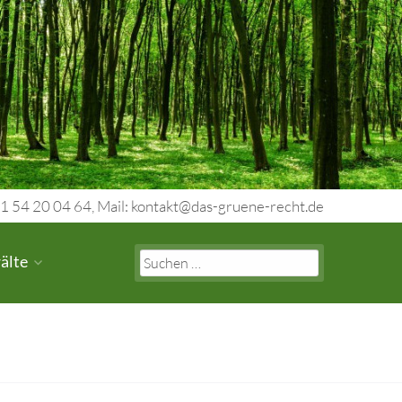
1 54 20 04 64, Mail: kontakt@das-gruene-recht.de
Search
älte
for: