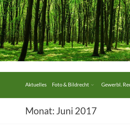
Skip
to
content
Urheberrecht.
Aktuelles
Foto & Bildrecht
Gewerbl. Re
Medienrecht.
gewerbl.
Monat:
Juni 2017
Rechtsschutz.