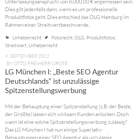
Unterlassungsanspruch) von 8.000,00 € angemessen sein.
Dies gilt jedenfalls dann, wenn es um professionelle
Produktfotos geht. Dies entschied das OLG Hamburg im
Rahmen einer Streitwertbeschwerde.
Urheberrecht
Fotorecht
,
OLG
,
Produktfotos
,
Streitwert
,
Urheberrecht
9. SEPTEMBER 2022
BY
OTTO FREIHERR GROTE
LG München I: „Beste SEO Agentur
Deutschlands“ ist unzulässige
Spitzenstellungswerbung
Mit der Behauptung einer Spitzenstellung (z.B. der Beste,
der Größte) lassen sich wirksam Kunden anlocken. Doch
wann ist eine solche Spitzenstellungswerbung zulässig?
Das LG München I hat nun einige Superlativ-
Behauptungen einer SEO Agentur als unzulässig