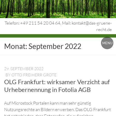
Skip
to
content
Telefon: +49 211 54 20 04 64, Mail: kontakt@das-gruene-
recht.de
Urheberrecht.
MENU
Monat:
September 2022
Medienrecht.
gewerbl.
Rechtsschutz.
29. SEPTEMBER 2022
BY
OTTO FREIHERR GROTE
OLG Frankfurt: wirksamer Verzicht auf
Urhebernennung in Fotolia AGB
Auf Microstock Portalen kann man sehr günstig
Nutzungsrechte an Bildern erwerben. Das OLG Frankfurt
hat entschieden, dass Fotografen, die auf solchen