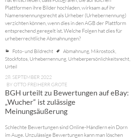
Plattformen ihre Bilder hochladen, wirksam auf ihr
Namensnennungsrecht als Urheber (Urhebernennung)
verzichten können, wenn dies in den AGB der Plattform
entsprechend geregelt ist. Welche Folgen hat dies für
urheberrechtliche Abmahnungen?
Foto- und Bildrecht
Abmahnung
,
Mikrostock
,
Stockfotos
,
Urhebernennung
,
Urheberpersönlichkeitsrecht
,
Urteil
28. SEPTEMBER 2022
BY
OTTO FREIHERR GROTE
BGH urteilt zu Bewertungen auf eBay:
„Wucher“ ist zulässige
Meinungsäußerung
Schlechte Bewertungen sind Online-Händlern ein Dorn
im Auge. Unzulässige Bewertungen kann man löschen