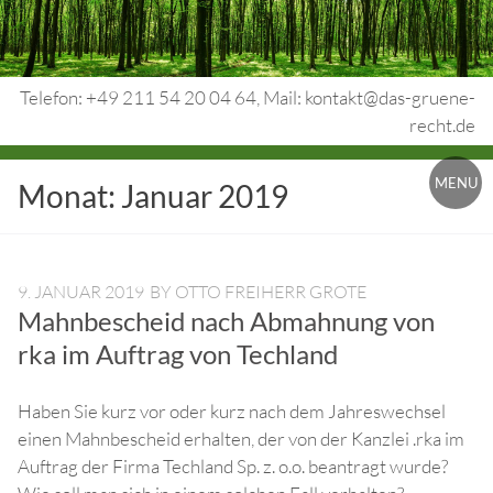
Skip
to
content
Telefon: +49 211 54 20 04 64, Mail: kontakt@das-gruene-
recht.de
Urheberrecht.
MENU
Monat:
Januar 2019
Medienrecht.
gewerbl.
Rechtsschutz.
9. JANUAR 2019
BY
OTTO FREIHERR GROTE
Mahnbescheid nach Abmahnung von
rka im Auftrag von Techland
Haben Sie kurz vor oder kurz nach dem Jahreswechsel
einen Mahnbescheid erhalten, der von der Kanzlei .rka im
Auftrag der Firma Techland Sp. z. o.o. beantragt wurde?