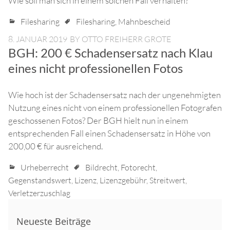
Wie soll man sich in einem solchen Fall verhalten?
Filesharing
Filesharing
,
Mahnbescheid
8. JANUAR 2019
BY
OTTO FREIHERR GROTE
BGH: 200 € Schadensersatz nach Klau
eines nicht professionellen Fotos
Wie hoch ist der Schadensersatz nach der ungenehmigten
Nutzung eines nicht von einem professionellen Fotografen
geschossenen Fotos? Der BGH hielt nun in einem
entsprechenden Fall einen Schadensersatz in Höhe von
200,00 € für ausreichend.
Urheberrecht
Bildrecht
,
Fotorecht
,
Gegenstandswert
,
Lizenz
,
Lizenzgebühr
,
Streitwert
,
Verletzerzuschlag
Neueste Beiträge