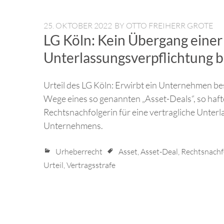
25. OKTOBER 2022
BY
OTTO FREIHERR GROTE
LG Köln: Kein Übergang einer
Unterlassungsverpflichtung b
Urteil des LG Köln: Erwirbt ein Unternehmen b
Wege eines so genannten „Asset-Deals“, so haf
Rechtsnachfolgerin für eine vertragliche Unte
Unternehmens.
Urheberrecht
Asset
,
Asset-Deal
,
Rechtsnachf
Urteil
,
Vertragsstrafe