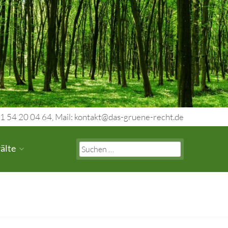
1 54 20 04 64, Mail: kontakt@das-gruene-recht.de
Search
älte
for: