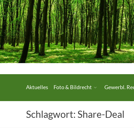
Skip
to
content
Urheberrecht.
Aktuelles
Foto & Bildrecht
Gewerbl. Re
Medienrecht.
gewerbl.
Schlagwort:
Share-Deal
Rechtsschutz.