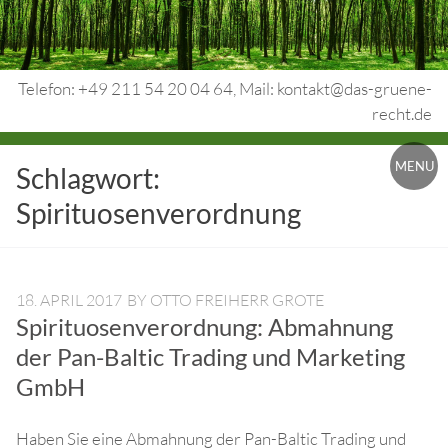
Skip
to
content
Telefon: +49 211 54 20 04 64, Mail: kontakt@das-gruene-
recht.de
Urheberrecht.
MENU
Schlagwort:
Medienrecht.
Spirituosenverordnung
gewerbl.
Rechtsschutz.
18. APRIL 2017
BY
OTTO FREIHERR GROTE
Spirituosenverordnung: Abmahnung
der Pan-Baltic Trading und Marketing
GmbH
Haben Sie eine Abmahnung der Pan-Baltic Trading und