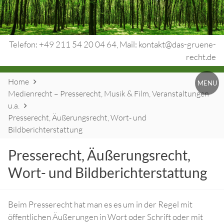
Skip
to
content
Telefon: +49 211 54 20 04 64, Mail: kontakt@das-gruene-
recht.de
Website
Urheberrecht.
Home
MENU
Breadcrumbs
Medienrecht – Presserecht, Musik & Film, Veranstaltungen
Medienrecht.
u.a.
gewerbl.
Presserecht, Äußerungsrecht, Wort- und
Bildberichterstattung
Rechtsschutz.
Presserecht, Äußerungsrecht,
Wort- und Bildberichterstattung
Beim Presserecht hat man es es um in der Regel mit
öffentlichen Äußerungen in Wort oder Schrift oder mit