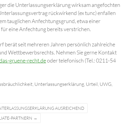
äger die Unterlassungserklärung wirksam angefochten
nterlassungsvertrag rückwirkend (ex tunc) enfallen
inem tauglichen Anfechtungsgrund, etwa einer
 für eine Anfechtung bereits verstrichen.
f berät seit mehreren Jahren persönlich zahlreiche
und Wettbewerbsrechts. Nehmen Sie gerne Kontakt
das-gruene-recht.de
oder telefonisch (Tel.: 0211-54
sbräuchlichkeit
,
Unterlassungserklärung
,
Urteil
,
UWG
,
UNTERLASSUNGSERKLÄRUNG AUSREICHEND
ILIATE-PARTNERN
→