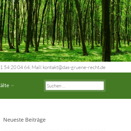
1 54 20 04 64, Mail: kontakt@das-gruene-recht.de
Search
älte
for:
Neueste Beiträge