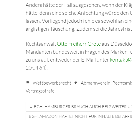
Anders hätte der Fall ausgesehen, wenn der Kl
hätte, denn eine solche Anfechtung würde den U
lassen. Vorliegend jedoch fehle es sowohl an e
arglistigen Täuschung. Zudem sei die Jahresfrist
Rechtsanwalt
Otto Freiherr Grote
aus Düsseldor
Mandanten bundesweit in Fragen des Marken- 
zu uns auf, entweder per E-Mail unter
kontakt@
20 04 64).
Wettbewerbsrecht
Abmahnverein
,
Rechtsmis
Vertragsstrafe
Post
←
BGH: HAMBURGER BRAUCH AUCH BEI ZWEITER 
navigation
BGH: AMAZON HAFTET NICHT FÜR INHALTE BEI AFF