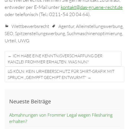
entweder per E-Mail unter
kontakt@das-gruene-recht.de
oder telefonisch (Tel.: 0211-54 20 04 64).
Wettbewerbsrecht
Agentur
,
Alleinstellungswerbung
,
SEO
,
Spitzenstellungswerbung
,
Suchmaschinenoptimierung
,
Urteil
,
UWG
Post
←
ICH HABE EINE KENNTNISVERSCHAFFUNG DER
navigation
KANZLEI FROMMER ERHALTEN. WAS NUN?
LG KÖLN: KEIN URHEBERSCHUTZ FÜR SHIRT-GRAFIK MIT
SPRUCH „GEIMPFT GECHIPT ENTWURMT“
→
Neueste Beiträge
Abmahnungen von Frommer Legal wegen Filesharing
erhalten?