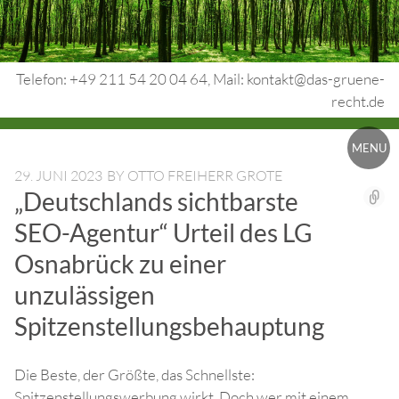
Skip
to
content
Telefon: +49 211 54 20 04 64, Mail: kontakt@das-gruene-
recht.de
Urheberrecht.
MENU
Medienrecht.
29. JUNI 2023
BY
OTTO FREIHERR GROTE
„Deutschlands sichtbarste
gewerbl.
SEO-Agentur“ Urteil des LG
Rechtsschutz.
Osnabrück zu einer
unzulässigen
Spitzenstellungsbehauptung
Die Beste, der Größte, das Schnellste:
Spitzenstellungswerbung wirkt. Doch wer mit einem