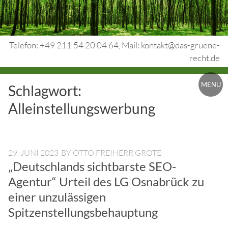
Skip
to
content
Telefon: +49 211 54 20 04 64, Mail: kontakt@das-gruene-
recht.de
Urheberrecht.
MENU
Schlagwort:
Medienrecht.
Alleinstellungswerbung
gewerbl.
Rechtsschutz.
29. JUNI 2023
BY
OTTO FREIHERR GROTE
„Deutschlands sichtbarste SEO-
Agentur“ Urteil des LG Osnabrück zu
einer unzulässigen
Spitzenstellungsbehauptung