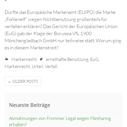
Durfte das Europäische Markenamt (EUIPO) die Marke
„Fohlenelf“ wegen Nichtbenutzung großenteils für
verfallen erklären? Das Gericht der Europäischen Union
(EuG) gab der Klage der Borussia VfL 1900
Mönchengladbach GmbH nur teilweise statt. Worum ging
es in diesem Markenstreit?
Markenrecht
ernsthafte Benutzung
,
EuG
,
Markenrecht
,
Urteil
,
Verfall
Posts
←
OLDER POSTS
navigation
Neueste Beiträge
Abmahnungen von Frommer Legal wegen Filesharing
erhalten?