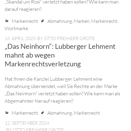
„Skandal um Rosi“ verletzt haben sollen? Wie kann man
darauf reagieren?
Markenrecht
Abmahnung
,
Marken
,
Markenrecht
,
Wortmarke
16. APRIL 2025
BY
OTTO FREIHERR GROTE
„Das Neinhorn“: Lubberger Lehment
mahnt ab wegen
Markenrechtsverletzung
Hat Ihnen die Kanzlei Lubberger Lehment eine
Abmahnung übersendet, weil Sie Rechte an der Marke
„Das Neinhorn“ verletzt haben sollen? Wie kann man als
Abgemahnter hierauf reagieren?
Markenrecht
Abmahnung
,
Markenrecht
12. SEPTEMBER 2024
BY
OTTO FREIHERR GROTE