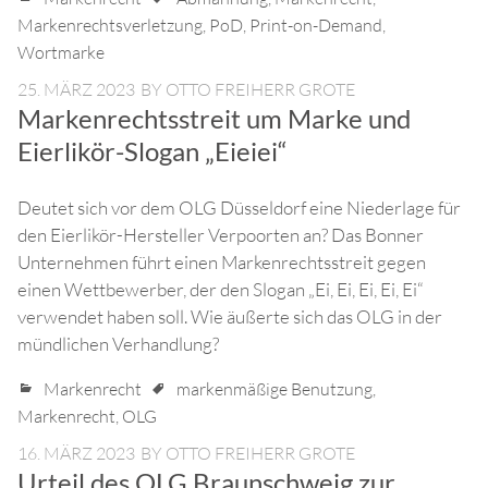
Markenrechtsverletzung
,
PoD
,
Print-on-Demand
,
Wortmarke
25. MÄRZ 2023
BY
OTTO FREIHERR GROTE
Markenrechtsstreit um Marke und
Eierlikör-Slogan „Eieiei“
Deutet sich vor dem OLG Düsseldorf eine Niederlage für
den Eierlikör-Hersteller Verpoorten an? Das Bonner
Unternehmen führt einen Markenrechtsstreit gegen
einen Wettbewerber, der den Slogan „Ei, Ei, Ei, Ei, Ei“
verwendet haben soll. Wie äußerte sich das OLG in der
mündlichen Verhandlung?
Markenrecht
markenmäßige Benutzung
,
Markenrecht
,
OLG
16. MÄRZ 2023
BY
OTTO FREIHERR GROTE
Urteil des OLG Braunschweig zur