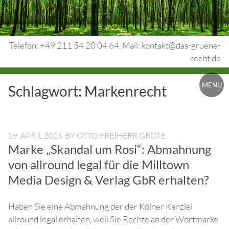
Skip
to
content
Telefon: +49 211 54 20 04 64, Mail: kontakt@das-gruene-
recht.de
Urheberrecht.
MENU
Schlagwort:
Markenrecht
Medienrecht.
gewerbl.
Rechtsschutz.
19. APRIL 2025
BY
OTTO FREIHERR GROTE
Marke „Skandal um Rosi“: Abmahnung
von allround legal für die Milltown
Media Design & Verlag GbR erhalten?
Haben Sie eine Abmahnung der der Kölner Kanzlei
allround legal erhalten, weil Sie Rechte an der Wortmarke