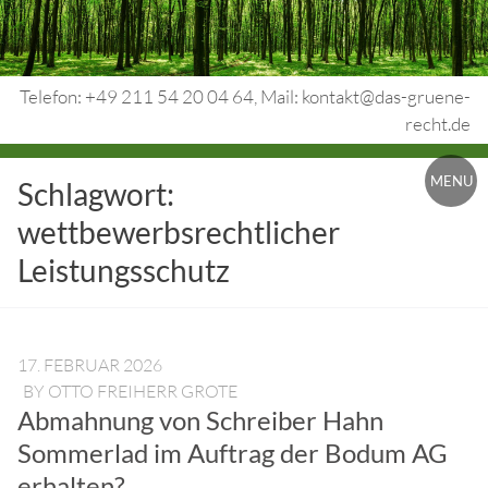
Skip
to
content
Telefon: +49 211 54 20 04 64, Mail: kontakt@das-gruene-
recht.de
Urheberrecht.
MENU
Schlagwort:
Medienrecht.
wettbewerbsrechtlicher
gewerbl.
Leistungsschutz
Rechtsschutz.
17. FEBRUAR 2026
BY
OTTO FREIHERR GROTE
Abmahnung von Schreiber Hahn
Sommerlad im Auftrag der Bodum AG
erhalten?