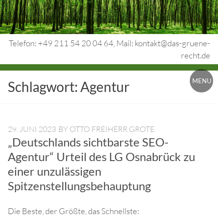
Skip
to
content
Telefon: +49 211 54 20 04 64, Mail: kontakt@das-gruene-
recht.de
Urheberrecht.
MENU
Schlagwort:
Agentur
Medienrecht.
gewerbl.
Rechtsschutz.
29. JUNI 2023
BY
OTTO FREIHERR GROTE
„Deutschlands sichtbarste SEO-
Agentur“ Urteil des LG Osnabrück zu
einer unzulässigen
Spitzenstellungsbehauptung
Die Beste, der Größte, das Schnellste: