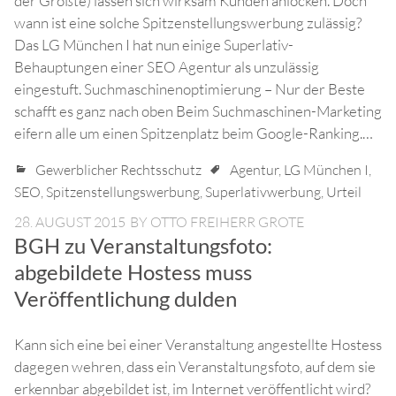
der Größte) lassen sich wirksam Kunden anlocken. Doch
wann ist eine solche Spitzenstellungswerbung zulässig?
Das LG München I hat nun einige Superlativ-
Behauptungen einer SEO Agentur als unzulässig
eingestuft. Suchmaschinenoptimierung – Nur der Beste
schafft es ganz nach oben Beim Suchmaschinen-Marketing
eifern alle um einen Spitzenplatz beim Google-Ranking.…
Gewerblicher Rechtsschutz
Agentur
,
LG München I
,
SEO
,
Spitzenstellungswerbung
,
Superlativwerbung
,
Urteil
28. AUGUST 2015
BY
OTTO FREIHERR GROTE
BGH zu Veranstaltungsfoto:
abgebildete Hostess muss
Veröffentlichung dulden
Kann sich eine bei einer Veranstaltung angestellte Hostess
dagegen wehren, dass ein Veranstaltungsfoto, auf dem sie
erkennbar abgebildet ist, im Internet veröffentlicht wird?