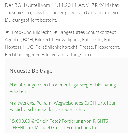
Der BGH (Urteil vom 11.11.2014, Az. VI ZR 9/14) hat
entschieden, dass hier unter gewissen Umständen eine
Duldungspflicht besteht.
Foto- und Bildrecht
abgestuftes Schutzkonzept
,
Agentur
,
BGH
,
Bildrecht
,
Einwilligung
,
Fotorecht
,
Fotos
,
Hostess
,
KUG
,
Persönlichkeitsrecht
,
Presse
,
Presserecht
,
Recht am eigenen Bild
,
Veranstaltungsfoto
Neueste Beiträge
Abmahnungen von Frommer Legal wegen Filesharing
erhalten?
Kraftwerk vs. Pelham: Wegweisendes EuGH-Urteil zur
Pastiche-Schranke des Urheberrechts
15.000,00 € für ein Foto? Forderung von RIGHTS
DEFEND für Michael Grecco Productions Inc.