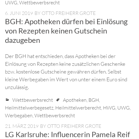
UWG
,
Wettbewerbsrecht
6. JUNI 2019
BY
OTTO FREIHERR GROTE
BGH: Apotheken dürfen bei Einlösung
von Rezepten keinen Gutschein
dazugeben
Der BGH hat entschieden, dass Apotheken bei der
Einlösung von Rezepten keine zusätzlichen Geschenke
bzw. kostenlose Gutscheine gewähren dürfen. Selbst
kleine Werbegaben im Wert von unter einem Euro sind
unzulässig.
Wettbewerbsrecht
Apotheken
,
BGH
,
Heilmittelwerbegesetz
,
Heilmittelwerberecht
,
HWG
,
UWG
,
Werbegaben
,
Wettbewerbsrecht
21. MÄRZ 2019
BY
OTTO FREIHERR GROTE
LG Karlsruhe: Influencerin Pamela Reif