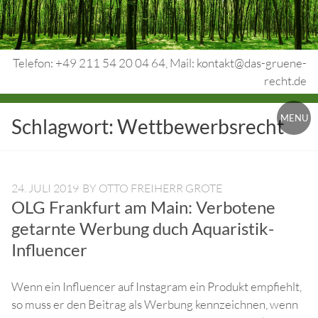
Skip
to
content
Telefon: +49 211 54 20 04 64, Mail: kontakt@das-gruene-
recht.de
Urheberrecht.
MENU
Schlagwort:
Wettbewerbsrecht
Medienrecht.
gewerbl.
Rechtsschutz.
24. JULI 2019
BY
OTTO FREIHERR GROTE
OLG Frankfurt am Main: Verbotene
getarnte Werbung duch Aquaristik-
Influencer
Wenn ein Influencer auf Instagram ein Produkt empfiehlt,
so muss er den Beitrag als Werbung kennzeichnen, wenn