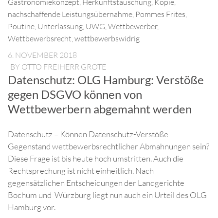
Gastronomiekonzept
,
Herkunftstäuschung
,
Kopie
,
nachschaffende Leistungsübernahme
,
Pommes Frites
,
Poutine
,
Unterlassung
,
UWG
,
Wettbewerber
,
Wettbewerbsrecht
,
wettbewerbswidrig
6. NOVEMBER 2018
BY
OTTO FREIHERR GROTE
Datenschutz: OLG Hamburg: Verstöße
gegen DSGVO können von
Wettbewerbern abgemahnt werden
Datenschutz – Können Datenschutz-Verstöße
Gegenstand wettbewerbsrechtlicher Abmahnungen sein?
Diese Frage ist bis heute hoch umstritten. Auch die
Rechtsprechung ist nicht einheitlich. Nach
gegensätzlichen Entscheidungen der Landgerichte
Bochum und Würzburg liegt nun auch ein Urteil des OLG
Hamburg vor.