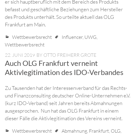
er sich hauptberuflich mit dem Bereich des Produkts
befasst und geschäftliche Beziehungen zum Hersteller
des Produkts unterhält. So urteilte aktuell das OLG
Frankfurt am Main.
Wettbewerbsrecht
Influencer
,
UWG
,
Wettbewerbsrecht
22. JUNI 2019
BY
OTTO FREIHERR GROTE
Auch OLG Frankfurt verneint
Aktivlegitimation des IDO-Verbandes
Zu Tausenden hat der Interessenverband für das Rechts-
und Finanzconsulting deutscher Online-Unternehmen e.V.
(kurz IDO-Verband) seit Jahren bereits Abmahnungen
ausgesprochen. Nun hat das OLG Frankfurt in einem
dieser Fälle die Aktivlegitimation des Vereins verneint.
Wettbewerbsrecht
Abmahnung
,
Frankfurt
,
OLG
,