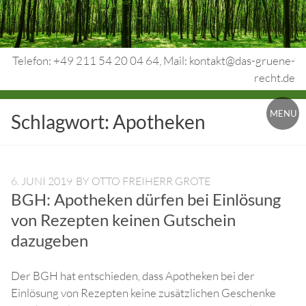
Skip
to
content
Telefon: +49 211 54 20 04 64, Mail: kontakt@das-gruene-
recht.de
Urheberrecht.
MENU
Schlagwort:
Apotheken
Medienrecht.
gewerbl.
Rechtsschutz.
6. JUNI 2019
BY
OTTO FREIHERR GROTE
BGH: Apotheken dürfen bei Einlösung
von Rezepten keinen Gutschein
dazugeben
Der BGH hat entschieden, dass Apotheken bei der
Einlösung von Rezepten keine zusätzlichen Geschenke