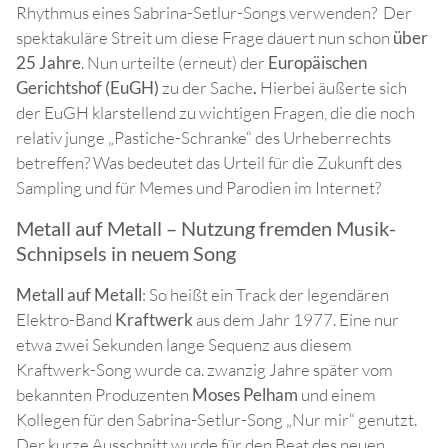
Rhythmus eines Sabrina-Setlur-Songs verwenden? Der
spektakuläre Streit um diese Frage dauert nun schon
über
25 Jahre
. Nun urteilte (erneut) der
Europäischen
Gerichtshof (EuGH)
zu der Sache
.
Hierbei äußerte sich
der EuGH klarstellend zu wichtigen Fragen, die die noch
relativ junge „Pastiche-Schranke“ des Urheberrechts
betreffen? Was bedeutet das Urteil für die Zukunft des
Sampling und für Memes und Parodien im Internet?
Metall auf Metall – Nutzung fremden Musik-
Schnipsels in neuem Song
Metall auf Metall
: So heißt ein Track der legendären
Elektro-Band
Kraftwerk
aus dem Jahr 1977. Eine nur
etwa zwei Sekunden lange Sequenz aus diesem
Kraftwerk-Song wurde ca. zwanzig Jahre später vom
bekannten Produzenten
Moses Pelham
und einem
Kollegen für den Sabrina-Setlur-Song „Nur mir“ genutzt.
Der kurze Ausschnitt wurde für den Beat des neuen