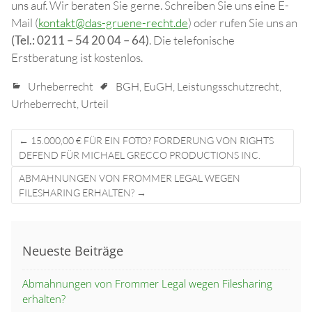
uns auf. Wir beraten Sie gerne. Schreiben Sie uns eine E-
Mail (
kontakt@das-gruene-recht.de
) oder rufen Sie uns an
(Tel.: 0211 – 54 20 04 – 64)
. Die telefonische
Erstberatung ist kostenlos.
Urheberrecht
BGH
,
EuGH
,
Leistungsschutzrecht
,
Urheberrecht
,
Urteil
Post
←
15.000,00 € FÜR EIN FOTO? FORDERUNG VON RIGHTS
navigation
DEFEND FÜR MICHAEL GRECCO PRODUCTIONS INC.
ABMAHNUNGEN VON FROMMER LEGAL WEGEN
FILESHARING ERHALTEN?
→
Neueste Beiträge
Abmahnungen von Frommer Legal wegen Filesharing
erhalten?