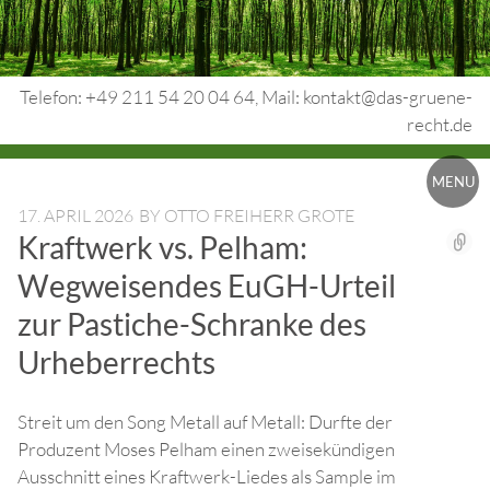
Skip
to
content
Telefon: +49 211 54 20 04 64, Mail: kontakt@das-gruene-
recht.de
Urheberrecht.
MENU
Medienrecht.
17. APRIL 2026
BY
OTTO FREIHERR GROTE
Kraftwerk vs. Pelham:
gewerbl.
Wegweisendes EuGH-Urteil
Rechtsschutz.
zur Pastiche-Schranke des
Urheberrechts
Streit um den Song Metall auf Metall: Durfte der
Produzent Moses Pelham einen zweisekündigen
Ausschnitt eines Kraftwerk-Liedes als Sample im