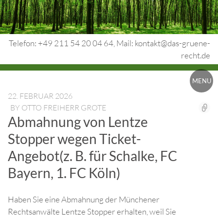
Skip
to
content
Telefon: +49 211 54 20 04 64, Mail: kontakt@das-gruene-
recht.de
Urheberrecht.
MENU
Medienrecht.
22. FEBRUAR 2026
BY
OTTO FREIHERR GROTE
gewerbl.
Abmahnung von Lentze
Rechtsschutz.
Stopper wegen Ticket-
Angebot(z. B. für Schalke, FC
Bayern, 1. FC Köln)
Haben Sie eine Abmahnung der Münchener
Rechtsanwälte Lentze Stopper erhalten, weil Sie