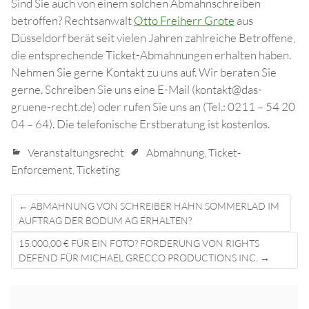
Sind Sie auch von einem solchen Abmahnschreiben
betroffen? Rechtsanwalt
Otto Freiherr Grote
aus
Düsseldorf berät seit vielen Jahren zahlreiche Betroffene,
die entsprechende Ticket-Abmahnungen erhalten haben.
Nehmen Sie gerne Kontakt zu uns auf. Wir beraten Sie
gerne. Schreiben Sie uns eine E-Mail (kontakt@das-
gruene-recht.de) oder rufen Sie uns an (Tel.: 0211 – 54 20
04 – 64). Die telefonische Erstberatung ist kostenlos.
Veranstaltungsrecht
Abmahnung
,
Ticket-
Enforcement
,
Ticketing
Post
←
ABMAHNUNG VON SCHREIBER HAHN SOMMERLAD IM
navigation
AUFTRAG DER BODUM AG ERHALTEN?
15.000,00 € FÜR EIN FOTO? FORDERUNG VON RIGHTS
DEFEND FÜR MICHAEL GRECCO PRODUCTIONS INC.
→