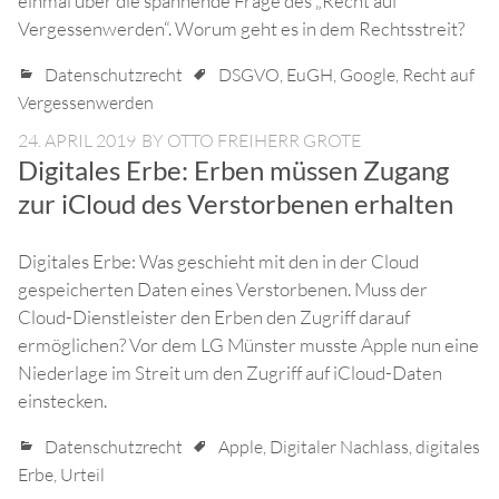
einmal über die spannende Frage des „Recht auf
Vergessenwerden“. Worum geht es in dem Rechtsstreit?
Datenschutzrecht
DSGVO
,
EuGH
,
Google
,
Recht auf
Vergessenwerden
24. APRIL 2019
BY
OTTO FREIHERR GROTE
Digitales Erbe: Erben müssen Zugang
zur iCloud des Verstorbenen erhalten
Digitales Erbe: Was geschieht mit den in der Cloud
gespeicherten Daten eines Verstorbenen. Muss der
Cloud-Dienstleister den Erben den Zugriff darauf
ermöglichen? Vor dem LG Münster musste Apple nun eine
Niederlage im Streit um den Zugriff auf iCloud-Daten
einstecken.
Datenschutzrecht
Apple
,
Digitaler Nachlass
,
digitales
Erbe
,
Urteil