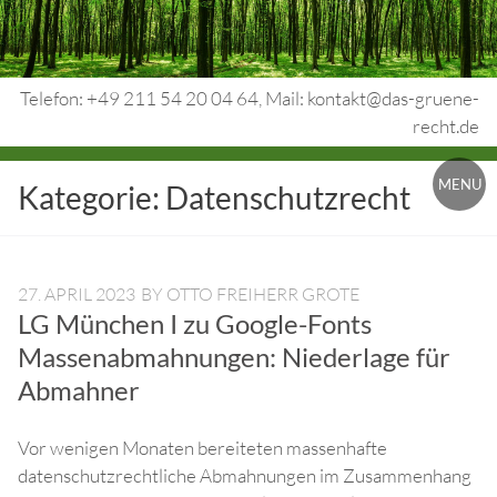
Skip
to
content
Telefon: +49 211 54 20 04 64, Mail: kontakt@das-gruene-
recht.de
Urheberrecht.
MENU
Kategorie:
Datenschutzrecht
Medienrecht.
gewerbl.
Rechtsschutz.
27. APRIL 2023
BY
OTTO FREIHERR GROTE
LG München I zu Google-Fonts
Massenabmahnungen: Niederlage für
Abmahner
Vor wenigen Monaten bereiteten massenhafte
datenschutzrechtliche Abmahnungen im Zusammenhang