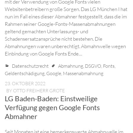
mit der Verwendung von Google Fonts vielen
Websitenbetreibern große Sorgen. Das LG München I hat
nun im Fall eines dieser Abmahner festgestellt, dass die im
Rahmen seiner Google-Fonts-Massenabmahnungen
geltend gemachten Unterlassungs- und
Schadensersatzansprüche nicht bestehen. Die
Abmahnungen waren unberechtigt. Abmahnwelle wegen
Einbindung von Google Fonts Ende…
Datenschutzrecht
Abmahnung
,
DSGVO
,
Fonts
,
Geldentschädigung
,
Google
,
Massenabmahnung
23. OKTOBER 2022
BY
OTTO FREIHERR GROTE
LG Baden-Baden: Einstweilige
Verfügung gegen Google Fonts
Abmahner
Seit Monaten ist eine bemerkenswerte Abmahnwelle im