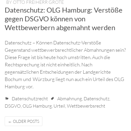
BY
OTTO FREIHERR GROTE
Datenschutz: OLG Hamburg: Verstöße
gegen DSGVO können von
Wettbewerbern abgemahnt werden
Datenschutz – Können Datenschutz-Verstöße
Gegenstand wettbewerbsrechtlicher Abmahnungen sein?
Diese Frage ist bis heute hoch umstritten. Auch die
Rechtsprechung ist nicht einheitlich. Nach
gegensätzlichen Entscheidungen der Landgerichte
Bochum und Würzburg liegt nun auch ein Urteil des OLG
Hamburg vor.
Datenschutzrecht
Abmahnung
,
Datenschutz
,
DSGVO
,
OLG Hamburg
,
Urteil
,
Wettbewerbsrecht
Posts
←
OLDER POSTS
navigation