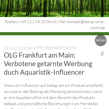
Skip
to
content
Telefon: +49 211 54 20 04 64, Mail: kontakt@das-gruene-
recht.de
Urheberrecht.
MENU
Medienrecht.
24. JULI 2019
BY
OTTO FREIHERR GROTE
OLG Frankfurt am Main:
gewerbl.
Verbotene getarnte Werbung
Rechtsschutz.
duch Aquaristik-Influencer
Wenn ein Influencer auf Instagram ein Produkt empfiehlt,
so muss er den Beitrag als Werbung kennzeichnen, wenn
er sich hauptberuflich mit dem Bereich des Produkts
befasst und geschäftliche Beziehungen zum Hersteller