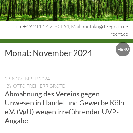
Skip
to
content
Telefon: +49 211 54 20 04 64, Mail: kontakt@das-gruene-
recht.de
Urheberrecht.
MENU
Monat:
November 2024
Medienrecht.
gewerbl.
Rechtsschutz.
29. NOVEMBER 2024
BY
OTTO FREIHERR GROTE
Abmahnung des Vereins gegen
Unwesen in Handel und Gewerbe Köln
e.V. (VgU) wegen irreführender UVP-
Angabe