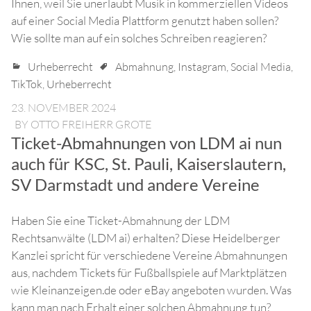
Ihnen, weil Sie unerlaubt Musik in kommerziellen Videos
auf einer Social Media Plattform genutzt haben sollen?
Wie sollte man auf ein solches Schreiben reagieren?
Urheberrecht
Abmahnung
,
Instagram
,
Social Media
,
TikTok
,
Urheberrecht
23. NOVEMBER 2024
BY
OTTO FREIHERR GROTE
Ticket-Abmahnungen von LDM ai nun
auch für KSC, St. Pauli, Kaiserslautern,
SV Darmstadt und andere Vereine
Haben Sie eine Ticket-Abmahnung der LDM
Rechtsanwälte (LDM ai) erhalten? Diese Heidelberger
Kanzlei spricht für verschiedene Vereine Abmahnungen
aus, nachdem Tickets für Fußballspiele auf Marktplätzen
wie Kleinanzeigen.de oder eBay angeboten wurden. Was
kann man nach Erhalt einer solchen Abmahnung tun?