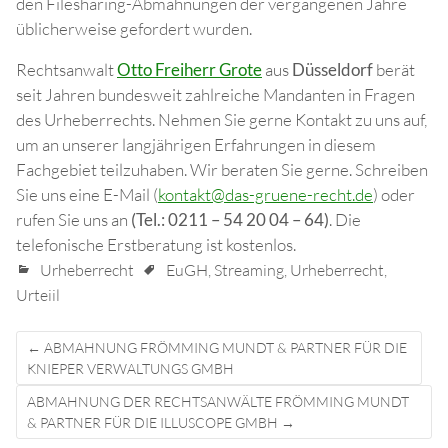
den Filesharing-Abmahnungen der vergangenen Jahre
üblicherweise gefordert wurden.
Rechtsanwalt
Otto Freiherr Grote
aus
Düsseldorf
berät
seit Jahren bundesweit zahlreiche Mandanten in Fragen
des Urheberrechts. Nehmen Sie gerne Kontakt zu uns auf,
um an unserer langjährigen Erfahrungen in diesem
Fachgebiet teilzuhaben. Wir beraten Sie gerne. Schreiben
Sie uns eine E-Mail (
kontakt@das-gruene-recht.de
) oder
rufen Sie uns an
(Tel.: 0211 – 54 20 04 – 64)
. Die
telefonische Erstberatung ist kostenlos.
Urheberrecht
EuGH
,
Streaming
,
Urheberrecht
,
Urteiil
Post
←
ABMAHNUNG FRÖMMING MUNDT & PARTNER FÜR DIE
navigation
KNIEPER VERWALTUNGS GMBH
ABMAHNUNG DER RECHTSANWÄLTE FRÖMMING MUNDT
& PARTNER FÜR DIE ILLUSCOPE GMBH
→