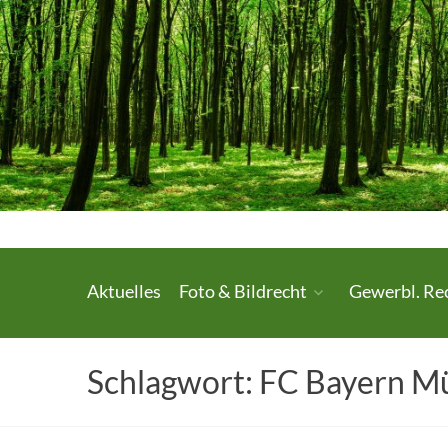
Skip
to
content
Urheberrecht.
Aktuelles
Foto & Bildrecht
Gewerbl. Re
Medienrecht.
gewerbl.
Schlagwort:
FC Bayern M
Rechtsschutz.