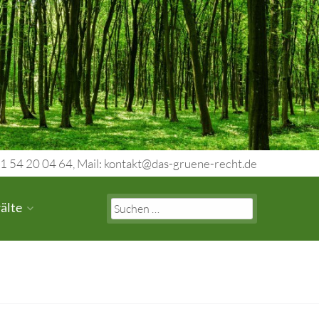
1 54 20 04 64, Mail: kontakt@das-gruene-recht.de
Search
älte
for: