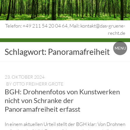
Skip
to
content
Telefon: +49 211 54 20 04 64, Mail: kontakt@das-gruene-
recht.de
Urheberrecht.
MENU
Schlagwort:
Panoramafreiheit
Medienrecht.
gewerbl.
Rechtsschutz.
23. OKTOBER 2024
BY
OTTO FREIHERR GROTE
BGH: Drohnenfotos von Kunstwerken
nicht von Schranke der
Panoramafreiheit erfasst
In einem aktuellen Urteil stellt der BGH klar: Von Drohnen