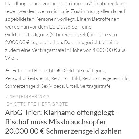
Handlungen und von anderen intimen Aufnahmen kann
teuer werden, wenn nicht die Zustimmung aller darauf
abgebildeten Personen vorliegt. Einem Betroffenen
wurde nun vor dem LG Düsseldorf eine
Geldentschädigung (Schmerzensgeld) in Höhe von
2.000,00 € zugesprochen. Das Landgericht urteilte
zudem eine Vertragsstrafe in Höhe von 4.000,00 € aus.
Wie…
Foto- und Bildrecht
Geldentschädigung
,
Persönlichkeitsrecht
,
Recht am Bild
,
Recht am eigenen Bild
,
Schmerzensgeld
,
Sex Videos
,
Urteil
,
Vertragsstrafe
7. SEPTEMBER 2023
BY
OTTO FREIHERR GROTE
ArbG Trier: Klarname offengelegt –
Bischof muss Missbrauchsopfer
20.000,00 € Schmerzensgeld zahlen