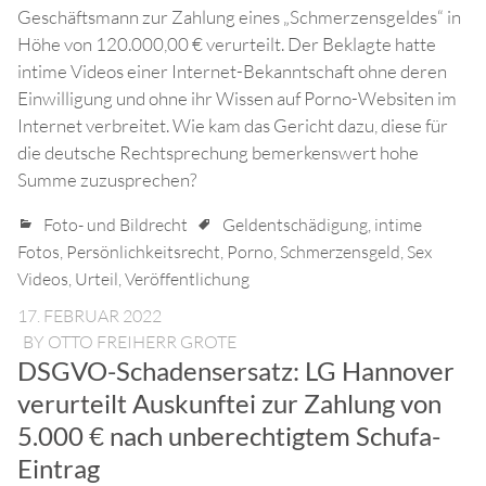
Geschäftsmann zur Zahlung eines „Schmerzensgeldes“ in
Höhe von 120.000,00 € verurteilt. Der Beklagte hatte
intime Videos einer Internet-Bekanntschaft ohne deren
Einwilligung und ohne ihr Wissen auf Porno-Websiten im
Internet verbreitet. Wie kam das Gericht dazu, diese für
die deutsche Rechtsprechung bemerkenswert hohe
Summe zuzusprechen?
Foto- und Bildrecht
Geldentschädigung
,
intime
Fotos
,
Persönlichkeitsrecht
,
Porno
,
Schmerzensgeld
,
Sex
Videos
,
Urteil
,
Veröffentlichung
17. FEBRUAR 2022
BY
OTTO FREIHERR GROTE
DSGVO-Schadensersatz: LG Hannover
verurteilt Auskunftei zur Zahlung von
5.000 € nach unberechtigtem Schufa-
Eintrag