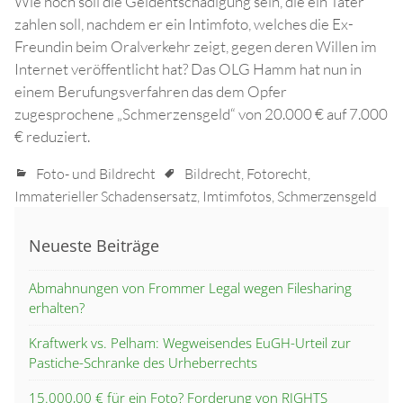
Wie hoch soll die Geldentschädigung sein, die ein Täter
zahlen soll, nachdem er ein Intimfoto, welches die Ex-
Freundin beim Oralverkehr zeigt, gegen deren Willen im
Internet veröffentlicht hat? Das OLG Hamm hat nun in
einem Berufungsverfahren das dem Opfer
zugesprochene „Schmerzensgeld“ von 20.000 € auf 7.000
€ reduziert.
Foto- und Bildrecht
Bildrecht
,
Fotorecht
,
Immaterieller Schadensersatz
,
Imtimfotos
,
Schmerzensgeld
Neueste Beiträge
Abmahnungen von Frommer Legal wegen Filesharing
erhalten?
Kraftwerk vs. Pelham: Wegweisendes EuGH-Urteil zur
Pastiche-Schranke des Urheberrechts
15.000,00 € für ein Foto? Forderung von RIGHTS