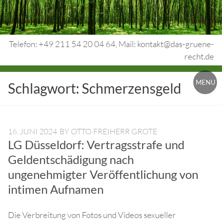
Skip
to
content
Telefon: +49 211 54 20 04 64, Mail: kontakt@das-gruene-
recht.de
Urheberrecht.
MENU
Schlagwort:
Schmerzensgeld
Medienrecht.
gewerbl.
Rechtsschutz.
16. JUNI 2024
BY
OTTO FREIHERR GROTE
LG Düsseldorf: Vertragsstrafe und
Geldentschädigung nach
ungenehmigter Veröffentlichung von
intimen Aufnamen
Die Verbreitung von Fotos und Videos sexueller