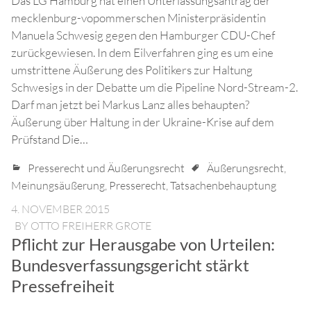
Das LG Hamburg hat einen Unterlassungsantrag der
mecklenburg-vopommerschen Ministerpräsidentin
Manuela Schwesig gegen den Hamburger CDU-Chef
zurückgewiesen. In dem Eilverfahren ging es um eine
umstrittene Äußerung des Politikers zur Haltung
Schwesigs in der Debatte um die Pipeline Nord-Stream-2.
Darf man jetzt bei Markus Lanz alles behaupten?
Äußerung über Haltung in der Ukraine-Krise auf dem
Prüfstand Die…
Presserecht und Äußerungsrecht
Äußerungsrecht
,
Meinungsäußerung
,
Presserecht
,
Tatsachenbehauptung
4. NOVEMBER 2015
BY
OTTO FREIHERR GROTE
Pflicht zur Herausgabe von Urteilen:
Bundesverfassungsgericht stärkt
Pressefreiheit