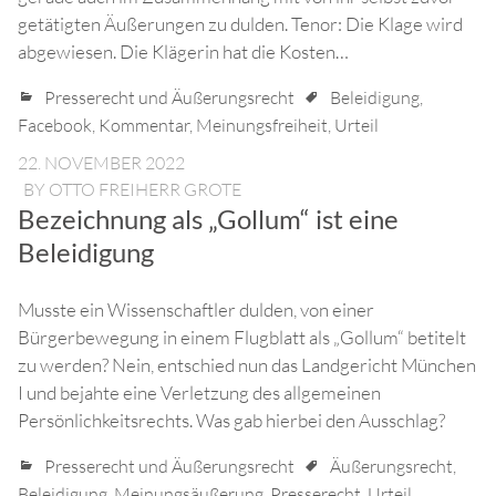
getätigten Äußerungen zu dulden. Tenor: Die Klage wird
abgewiesen. Die Klägerin hat die Kosten…
Presserecht und Äußerungsrecht
Beleidigung
,
Facebook
,
Kommentar
,
Meinungsfreiheit
,
Urteil
22. NOVEMBER 2022
BY
OTTO FREIHERR GROTE
Bezeichnung als „Gollum“ ist eine
Beleidigung
Musste ein Wissenschaftler dulden, von einer
Bürgerbewegung in einem Flugblatt als „Gollum“ betitelt
zu werden? Nein, entschied nun das Landgericht München
I und bejahte eine Verletzung des allgemeinen
Persönlichkeitsrechts. Was gab hierbei den Ausschlag?
Presserecht und Äußerungsrecht
Äußerungsrecht
,
Beleidigung
,
Meinungsäußerung
,
Presserecht
,
Urteil