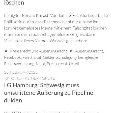
löschen
Erfolg für Renate Künast: Vor dem LG Frankfurt setzte die
Politikerin durch, dass Facebook nicht nur ein von ihr
konkret gemeldetes Meme mit einem Falschzitat löschen
muss, sondern auch nicht gemeldete vergleichbare
Varianten dieses Memes. Was war geschehen?
Presserecht und Äußerungsrecht
Äußerungsrecht
,
Facebook
,
Falschzitat
,
Geldentschädigung
,
kerngleiche
Rechtsverletzung
,
Meta
,
Presserecht
,
Urteil
23. FEBRUAR 2022
BY
OTTO FREIHERR GROTE
LG Hamburg: Schwesig muss
umstrittene Äußerung zu Pipeline
dulden