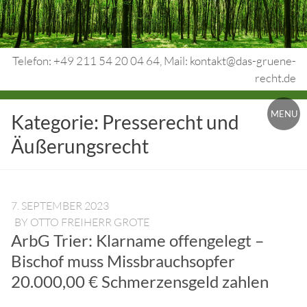
Skip
to
content
Telefon: +49 211 54 20 04 64, Mail: kontakt@das-gruene-
recht.de
Urheberrecht.
MENU
Kategorie:
Presserecht und
Medienrecht.
Äußerungsrecht
gewerbl.
Rechtsschutz.
7. SEPTEMBER 2023
BY
OTTO FREIHERR GROTE
ArbG Trier: Klarname offengelegt –
Bischof muss Missbrauchsopfer
20.000,00 € Schmerzensgeld zahlen