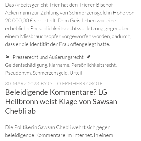
Das Arbeitsgericht Trier hat den Trierer Bischof
Ackermann zur Zahlung von Schmerzensgeld in Höhe von
20.000,00 € verurteilt. Dem Geistlichen war eine
erhebliche Persönlichkeitsrechtsverletzung gegenüber
einem Missbrauchsopfer vorgeworfen worden, dadurch,
dass er die Identität der Frau offengelegt hatte.
Presserecht und Äußerungsrecht
Geldentschädigung
,
klarname
,
Persönlichkeitsrecht
,
Pseudonym
,
Schmerzensgeld
,
Urteil
30. MÄRZ 2023
BY
OTTO FREIHERR GROTE
Beleidigende Kommentare? LG
Heilbronn weist Klage von Sawsan
Chebli ab
Die Politikerin Sawsan Chebli wehrt sich gegen
beleidigende Kommentare im Internet. In einem