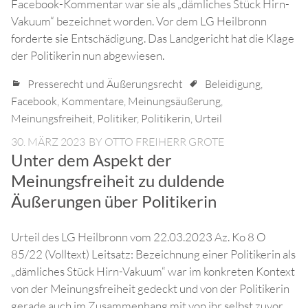
Facebook-Kommentar war sie als „dämliches Stück Hirn-
Vakuum“ bezeichnet worden. Vor dem LG Heilbronn
forderte sie Entschädigung. Das Landgericht hat die Klage
der Politikerin nun abgewiesen.
Presserecht und Äußerungsrecht
Beleidigung
,
Facebook
,
Kommentare
,
Meinungsäußerung
,
Meinungsfreiheit
,
Politiker
,
Politikerin
,
Urteil
30. MÄRZ 2023
BY
OTTO FREIHERR GROTE
Unter dem Aspekt der
Meinungsfreiheit zu duldende
Äußerungen über Politikerin
Urteil des LG Heilbronn vom 22.03.2023 Az. Ko 8 O
85/22 (Volltext) Leitsatz: Bezeichnung einer Politikerin als
„dämliches Stück Hirn-Vakuum“ war im konkreten Kontext
von der Meinungsfreiheit gedeckt und von der Politikerin
gerade auch im Zusammenhang mit von ihr selbst zuvor