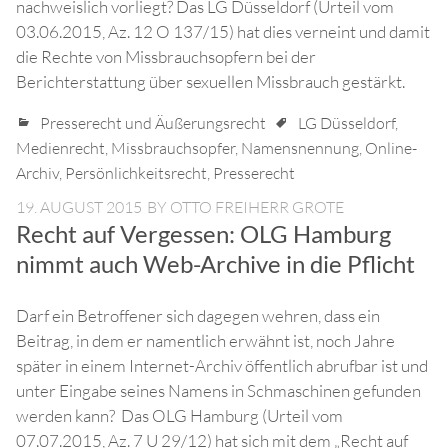
nachweislich vorliegt? Das LG Düsseldorf (Urteil vom
03.06.2015, Az. 12 O 137/15) hat dies verneint und damit
die Rechte von Missbrauchsopfern bei der
Berichterstattung über sexuellen Missbrauch gestärkt.
Presserecht und Äußerungsrecht
LG Düsseldorf
,
Medienrecht
,
Missbrauchsopfer
,
Namensnennung
,
Online-
Archiv
,
Persönlichkeitsrecht
,
Presserecht
19. AUGUST 2015
BY
OTTO FREIHERR GROTE
Recht auf Vergessen: OLG Hamburg
nimmt auch Web-Archive in die Pflicht
Darf ein Betroffener sich dagegen wehren, dass ein
Beitrag, in dem er namentlich erwähnt ist, noch Jahre
später in einem Internet-Archiv öffentlich abrufbar ist und
unter Eingabe seines Namens in Schmaschinen gefunden
werden kann? Das OLG Hamburg (Urteil vom
07.07.2015, Az. 7 U 29/12) hat sich mit dem „Recht auf