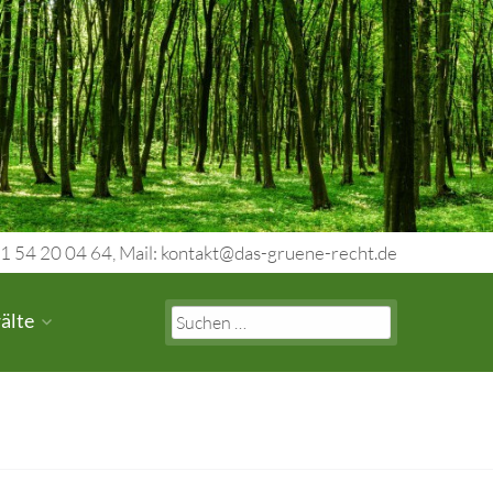
1 54 20 04 64, Mail: kontakt@das-gruene-recht.de
Search
älte
for: