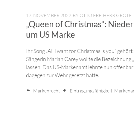
17. NOVEMBER 2022
BY
OTTO FREIHERR GROTE
„Queen of Christmas“: Niederl
um US Marke
Ihr Song „All I want for Christmas is you“ gehör
Sängerin Mariah Carey wollte die Bezeichnung „
lassen. Das US-Markenamt lehnte nun offenbar 
dagegen zur Wehr gesetzt hatte.
Markenrecht
Eintragungsfähigkeit
,
Markena