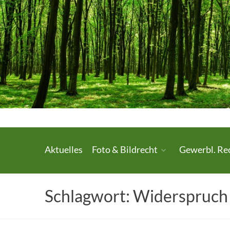
Skip
to
content
Urheberrecht.
Aktuelles
Foto & Bildrecht
Gewerbl. Re
Medienrecht.
gewerbl.
Schlagwort:
Widerspruch
Rechtsschutz.