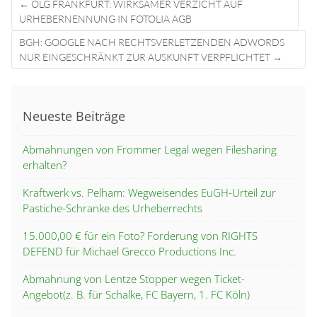
Post
←
OLG FRANKFURT: WIRKSAMER VERZICHT AUF
navigation
URHEBERNENNUNG IN FOTOLIA AGB
BGH: GOOGLE NACH RECHTSVERLETZENDEN ADWORDS
NUR EINGESCHRÄNKT ZUR AUSKUNFT VERPFLICHTET
→
Neueste Beiträge
Abmahnungen von Frommer Legal wegen Filesharing
erhalten?
Kraftwerk vs. Pelham: Wegweisendes EuGH-Urteil zur
Pastiche-Schranke des Urheberrechts
15.000,00 € für ein Foto? Forderung von RIGHTS
DEFEND für Michael Grecco Productions Inc.
Abmahnung von Lentze Stopper wegen Ticket-
Angebot(z. B. für Schalke, FC Bayern, 1. FC Köln)