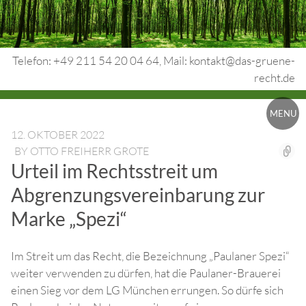
Skip
to
content
Telefon: +49 211 54 20 04 64, Mail: kontakt@das-gruene-
recht.de
Urheberrecht.
MENU
Medienrecht.
12. OKTOBER 2022
BY
OTTO FREIHERR GROTE
gewerbl.
Urteil im Rechtsstreit um
Rechtsschutz.
Abgrenzungsvereinbarung zur
Marke „Spezi“
Im Streit um das Recht, die Bezeichnung „Paulaner Spezi“
weiter verwenden zu dürfen, hat die Paulaner-Brauerei
einen Sieg vor dem LG München errungen. So dürfe sich