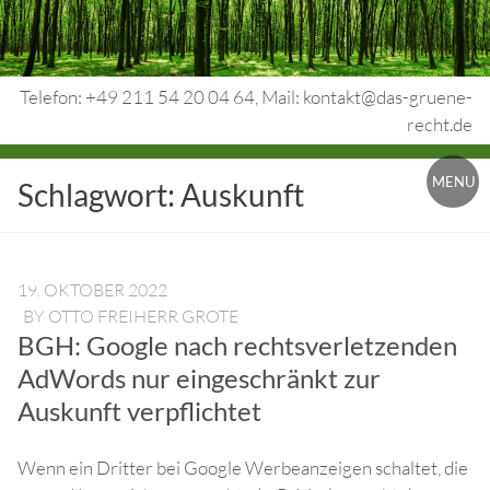
Skip
to
content
Telefon: +49 211 54 20 04 64, Mail: kontakt@das-gruene-
recht.de
Urheberrecht.
MENU
Schlagwort:
Auskunft
Medienrecht.
gewerbl.
Rechtsschutz.
19. OKTOBER 2022
BY
OTTO FREIHERR GROTE
BGH: Google nach rechtsverletzenden
AdWords nur eingeschränkt zur
Auskunft verpflichtet
Wenn ein Dritter bei Google Werbeanzeigen schaltet, die