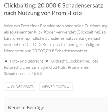
Clickbaiting: 20.000 € Schadensersatz
nach Nutzung von Promi-Foto
Wird das Foto eines Prominenten ohne seine Zustimmung
als so genannter Klick-Köder verwendet (Clickbaiting), so
kann dies empfindliche Schadensersatzzahlungen nach
sich ziehen. Das OLG Köln sprach einem geschädigten
Moderator nun 20.000,00 € Schadensersatz zu.
Foto- und Bildrecht
Bildrecht
,
Clickbaiting
,
Foto
,
Fotorecht
,
Lizenzanalogie
,
OLG Köln
,
Prominente
,
Schadensersatz
,
Urteil
Posts
←
OLDER POSTS
NEWER POSTS
→
navigation
Neueste Beiträge