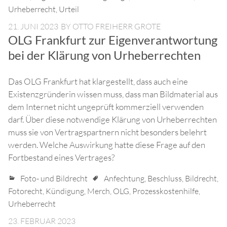
Urheberrecht
,
Urteil
21. JUNI 2023
BY
OTTO FREIHERR GROTE
OLG Frankfurt zur Eigenverantwortung
bei der Klärung von Urheberrechten
Das OLG Frankfurt hat klargestellt, dass auch eine
Existenzgründerin wissen muss, dass man Bildmaterial aus
dem Internet nicht ungeprüft kommerziell verwenden
darf. Über diese notwendige Klärung von Urheberrechten
muss sie von Vertragspartnern nicht besonders belehrt
werden. Welche Auswirkung hatte diese Frage auf den
Fortbestand eines Vertrages?
Foto- und Bildrecht
Anfechtung
,
Beschluss
,
Bildrecht
,
Fotorecht
,
Kündigung
,
Merch
,
OLG
,
Prozesskostenhilfe
,
Urheberrecht
23. FEBRUAR 2023