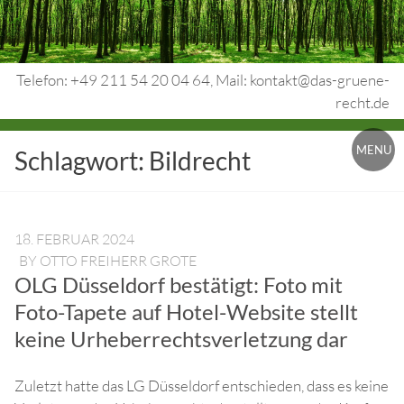
Skip
to
content
Telefon: +49 211 54 20 04 64, Mail: kontakt@das-gruene-
recht.de
Urheberrecht.
MENU
Schlagwort:
Bildrecht
Medienrecht.
gewerbl.
Rechtsschutz.
18. FEBRUAR 2024
BY
OTTO FREIHERR GROTE
OLG Düsseldorf bestätigt: Foto mit
Foto-Tapete auf Hotel-Website stellt
keine Urheberrechtsverletzung dar
Zuletzt hatte das LG Düsseldorf entschieden, dass es keine