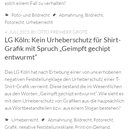
solch einem Fall zu verhalten?
Foto- und Bildrecht
Abmahnung
,
Bildrecht
,
Fotorecht
,
Urheberrecht
4. JULI 2023
BY
OTTO FREIHERR GROTE
LG Köln: Kein Urheberschutz für Shirt-
Grafik mit Spruch „Geimpft gechipt
entwurmt“
Das LG Köln hat nach Erhebung einer von uns erhobenen
negativen Feststellungklage den Urheberschutz einer T-
Shirt-Grafik verneint. Diese bestand die im Wesentlichen
aus den Worten „Geimpft gechipt entwurmt“. Wie sieht es
mit dem Urheberschutz von Grafiken aus, die haupsächlich
aus Wortbestandteilen bzw. aus einem Slogan bestehen?
Urheberrecht
Abmahnung
,
Bildrecht
,
Fotorecht
,
Grafik
,
negative Feststellungsklage
,
Print-on-Demand
,