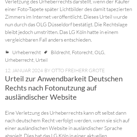
Verletzung des Urheberrechts darstellt, wenn der Käufer
einer Foto-Tapete später Lichtbilder des damit tapezierten
Zimmers im Internet veröffentlicht. Dieses Urteil wurde
nun durch das OLG Düsseldorf bestätigt. Die Rechtslage
bleibt jedoch umstritten. Das LG Köln hatte in einem
vergleichbaren Fall anders entschieden.
Urheberrecht
Bildrecht
,
Fotorecht
,
OLG
,
Urheberrecht
,
Urteil
12. JANUAR 2024
BY
OTTO FREIHERR GROTE
Urteil zur Anwendbarkeit Deutschen
Rechts nach Fotonutzung auf
ausländischer Website
Eine Verletzung des Urheberrechts kann oft selbst dann
nach deutschem Recht verfolgt werden, wenn sie sich auf
einer ausländischen Website in ausländischer Sprache
abspielt. Dies hat das LG Köln in einer aktuellen