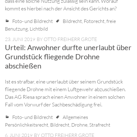
dass eine solche Nutzung zulässig sein kann. Worauf
kommt es hierbei nach der Ansicht des Gerichts an?
Foto- und Bildrecht
Bildrecht
,
Fotorecht
,
freie
Benutzung
,
Lichtbild
23. JUNI 2019
BY
OTTO FREIHERR GROTE
Urteil: Anwohner durfte unerlaubt über
Grundstück fliegende Drohne
abschießen
Ist es strafbar, eine unerlaubt über seinem Grundstück
fliegende Drohne mit einem Luftgewehr abzuschießen.
Das AG Riesa sprach einen Anwohner in einem solchen
Fall vom Vorwurf der Sachbeschädigung frei.
Foto- und Bildrecht
Allgemeines
Persönlichkeitsrecht
,
Bildrecht
,
Drohne
,
Strafrecht
6. JUNI 2019
BY
OTTO FREIHERR GROTE