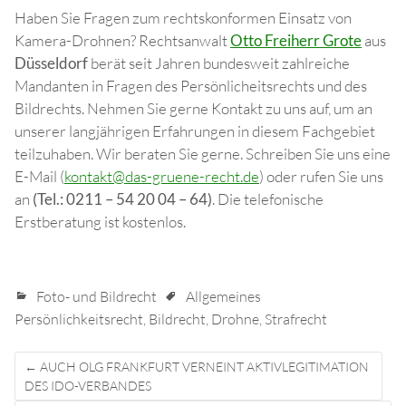
Haben Sie Fragen zum rechtskonformen Einsatz von
Kamera-Drohnen? Rechtsanwalt
Otto Freiherr Grote
aus
Düsseldorf
berät seit Jahren bundesweit zahlreiche
Mandanten in Fragen des Persönlicheitsrechts und des
Bildrechts. Nehmen Sie gerne Kontakt zu uns auf, um an
unserer langjährigen Erfahrungen in diesem Fachgebiet
teilzuhaben. Wir beraten Sie gerne. Schreiben Sie uns eine
E-Mail (
kontakt@das-gruene-recht.de
) oder rufen Sie uns
an
(Tel.: 0211 – 54 20 04 – 64)
. Die telefonische
Erstberatung ist kostenlos.
Foto- und Bildrecht
Allgemeines
Persönlichkeitsrecht
,
Bildrecht
,
Drohne
,
Strafrecht
Post
←
AUCH OLG FRANKFURT VERNEINT AKTIVLEGITIMATION
navigation
DES IDO-VERBANDES