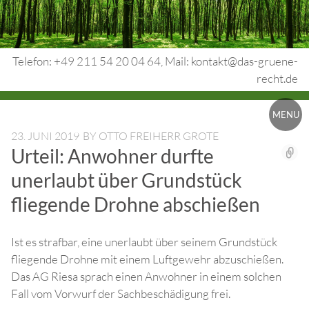
Skip
to
content
Telefon: +49 211 54 20 04 64, Mail: kontakt@das-gruene-
recht.de
Urheberrecht.
MENU
Medienrecht.
23. JUNI 2019
BY
OTTO FREIHERR GROTE
Urteil: Anwohner durfte
gewerbl.
unerlaubt über Grundstück
Rechtsschutz.
fliegende Drohne abschießen
Ist es strafbar, eine unerlaubt über seinem Grundstück
fliegende Drohne mit einem Luftgewehr abzuschießen.
Das AG Riesa sprach einen Anwohner in einem solchen
Fall vom Vorwurf der Sachbeschädigung frei.