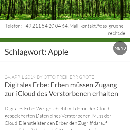
Skip
to
content
Telefon: +49 211 54 20 04 64, Mail: kontakt@das-gruene-
recht.de
Urheberrecht.
MENU
Schlagwort:
Apple
Medienrecht.
gewerbl.
Rechtsschutz.
24. APRIL 2019
BY
OTTO FREIHERR GROTE
Digitales Erbe: Erben müssen Zugang
zur iCloud des Verstorbenen erhalten
Digitales Erbe: Was geschieht mit den in der Cloud
gespeicherten Daten eines Verstorbenen. Muss der
Cloud-Dienstleister den Erben den Zugriff darauf