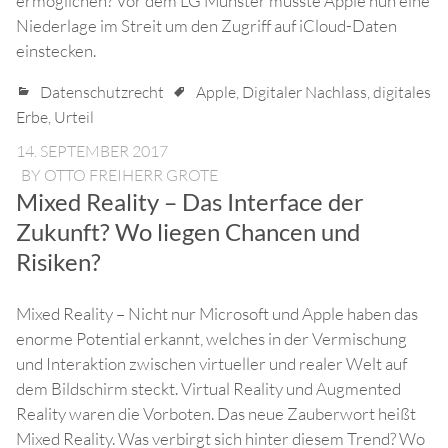
ermöglichen? Vor dem LG Münster musste Apple nun eine
Niederlage im Streit um den Zugriff auf iCloud-Daten
einstecken.
Datenschutzrecht
Apple
,
Digitaler Nachlass
,
digitales
Erbe
,
Urteil
14. SEPTEMBER 2017
BY
OTTO FREIHERR GROTE
Mixed Reality – Das Interface der
Zukunft? Wo liegen Chancen und
Risiken?
Mixed Reality – Nicht nur Microsoft und Apple haben das
enorme Potential erkannt, welches in der Vermischung
und Interaktion zwischen virtueller und realer Welt auf
dem Bildschirm steckt. Virtual Reality und Augmented
Reality waren die Vorboten. Das neue Zauberwort heißt
Mixed Reality. Was verbirgt sich hinter diesem Trend? Wo