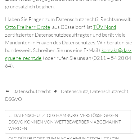
grundsätzlich bejahen.
Haben Sie Fragen zum Datenschutzrecht? Rechtsanwalt
Otto Freiherr Grote
aus Düsseldorf ist
TÜV Nord
zertifizierter Datenschutzbeauftragter und berät viele
Mandanten in Fragen des Datenschutzes. Wir beraten Sie
bundesweit. Schreiben Sie uns eine E-Mail (
kontakt@das-
gruene-recht.de
) oder rufen Sie uns an (0211 – 54 20 04
64).
Datenschutzrecht
Datenschutz
,
Datenschutzrecht
,
DSGVO
Post
←
DATENSCHUTZ: OLG HAMBURG: VERSTÖSSE GEGEN D
navigation
SGVO KÖNNEN VON WETTBEWERBERN ABGEMAHNT W
ERDEN
OLG DÜSSELDORF ZUM NACHAHMUNGSSCHUTZ VON