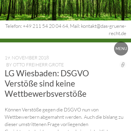
Skip
to
content
Telefon: +49 211 54 20 04 64, Mail: kontakt@das-gruene-
recht.de
Urheberrecht.
MENU
Medienrecht.
19. NOVEMBER 2018
BY
OTTO FREIHERR GROTE
gewerbl.
LG Wiesbaden: DSGVO
Rechtsschutz.
Verstöße sind keine
Wettbewerbsverstöße
Können Verstöße gegen die DSGVO nun von
Wettbewerbern abgemahnt werden. Auch die bislang zu
dieser umstrittenen Frage vorliegenden