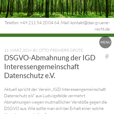
Skip
to
content
Telefon: +49 211 54 20 04 64, Mail: kontakt@das-gruene-
recht.de
Urheberrecht.
MENU
Medienrecht.
11. MÄRZ 2019
BY
OTTO FREIHERR GROTE
DSGVO-Abmahnung der IGD
gewerbl.
Interessengemeinschaft
Rechtsschutz.
Datenschutz e.V.
Aktuell spricht der Verein „IGD Interessengemeinschaft
Datenschutz e.V.“ aus Ludwigsfelde vermehrt
Abmahnungen wegen mutmaßlicher Verstöße gegen die
DSGVO aus. Wie sollte man sich bei Erhalt einer solche