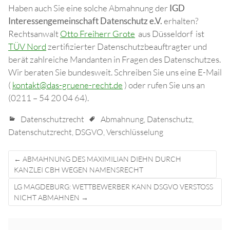
Haben auch Sie eine solche Abmahnung der
IGD
Interessengemeinschaft Datenschutz e.V.
erhalten?
Rechtsanwalt
Otto Freiherr Grote
aus Düsseldorf ist
TÜV Nord
zertifizierter Datenschutzbeauftragter und
berät zahlreiche Mandanten in Fragen des Datenschutzes.
Wir beraten Sie bundesweit. Schreiben Sie uns eine E-Mail
(
kontakt@das-gruene-recht.de
) oder rufen Sie uns an
(0211 – 54 20 04 64).
Datenschutzrecht
Abmahnung
,
Datenschutz
,
Datenschutzrecht
,
DSGVO
,
Verschlüsselung
Post
←
ABMAHNUNG DES MAXIMILIAN DIEHN DURCH
navigation
KANZLEI CBH WEGEN NAMENSRECHT
LG MAGDEBURG: WETTBEWERBER KANN DSGVO VERSTOSS N
ICHT ABMAHNEN
→