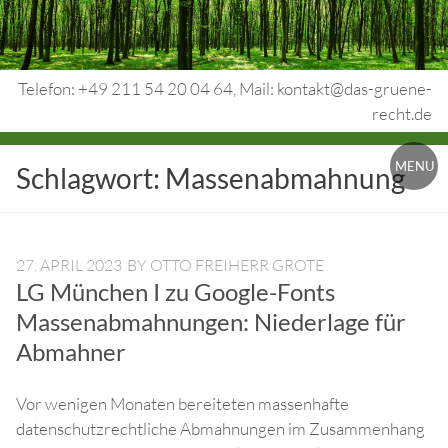
Skip
to
content
Telefon: +49 211 54 20 04 64, Mail: kontakt@das-gruene-
recht.de
Urheberrecht.
MENU
Schlagwort:
Massenabmahnung
Medienrecht.
gewerbl.
Rechtsschutz.
27. APRIL 2023
BY
OTTO FREIHERR GROTE
LG München I zu Google-Fonts
Massenabmahnungen: Niederlage für
Abmahner
Vor wenigen Monaten bereiteten massenhafte
datenschutzrechtliche Abmahnungen im Zusammenhang