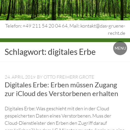
Skip
to
content
Telefon: +49 211 54 20 04 64, Mail: kontakt@das-gruene-
recht.de
Urheberrecht.
MENU
Schlagwort:
digitales Erbe
Medienrecht.
gewerbl.
Rechtsschutz.
24. APRIL 2019
BY
OTTO FREIHERR GROTE
Digitales Erbe: Erben müssen Zugang
zur iCloud des Verstorbenen erhalten
Digitales Erbe: Was geschieht mit den in der Cloud
gespeicherten Daten eines Verstorbenen. Muss der
Cloud-Dienstleister den Erben den Zugriff darauf