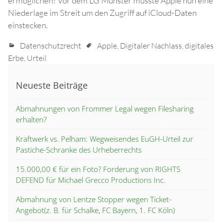
ermöglichen? Vor dem LG Münster musste Apple nun eine
Niederlage im Streit um den Zugriff auf iCloud-Daten
einstecken.
Datenschutzrecht
Apple
,
Digitaler Nachlass
,
digitales
Erbe
,
Urteil
Neueste Beiträge
Abmahnungen von Frommer Legal wegen Filesharing
erhalten?
Kraftwerk vs. Pelham: Wegweisendes EuGH-Urteil zur
Pastiche-Schranke des Urheberrechts
15.000,00 € für ein Foto? Forderung von RIGHTS
DEFEND für Michael Grecco Productions Inc.
Abmahnung von Lentze Stopper wegen Ticket-
Angebot(z. B. für Schalke, FC Bayern, 1. FC Köln)