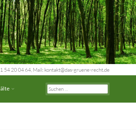
1 54 20 04 64, Mail: kontakt@das-gruene-recht.de
Search
älte
for: