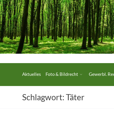
Skip
to
content
Urheberrecht.
Aktuelles
Foto & Bildrecht
Gewerbl. Re
Medienrecht.
gewerbl.
Schlagwort:
Täter
Rechtsschutz.